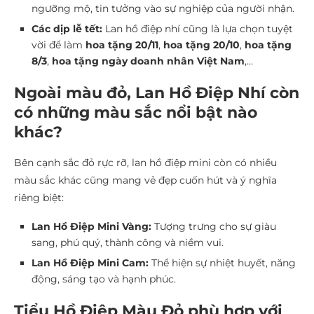
ngưỡng mộ, tin tưởng vào sự nghiệp của người nhận.
Các dịp lễ tết:
Lan hồ điệp nhí cũng là lựa chọn tuyệt
vời để làm
hoa tặng 20/11
,
hoa tặng 20/10
,
hoa tặng
8/3
,
hoa tặng ngày doanh nhân Việt Nam
,…
Ngoài màu đỏ, Lan Hồ Điệp Nhí còn
có những màu sắc nổi bật nào
khác?
Bên cạnh sắc đỏ rực rỡ, lan hồ điệp mini còn có nhiều
màu sắc khác cũng mang vẻ đẹp cuốn hút và ý nghĩa
riêng biệt:
Lan Hồ Điệp Mini Vàng:
Tượng trưng cho sự giàu
sang, phú quý, thành công và niềm vui.
Lan Hồ Điệp Mini Cam:
Thể hiện sự nhiệt huyết, năng
động, sáng tạo và hạnh phúc.
Tiểu Hồ Điệp Màu Đỏ phù hợp với