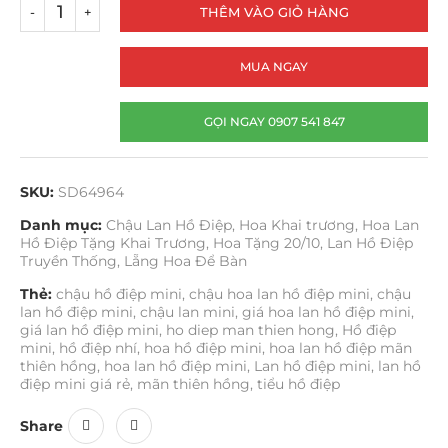
THÊM VÀO GIỎ HÀNG
MUA NGAY
GỌI NGAY 0907 541 847
SKU:
SD64964
Danh mục:
Chậu Lan Hồ Điệp
,
Hoa Khai trương
,
Hoa Lan
Hồ Điệp Tặng Khai Trương
,
Hoa Tặng 20/10
,
Lan Hồ Điệp
Truyền Thống
,
Lẵng Hoa Để Bàn
Thẻ:
chậu hồ điệp mini
,
chậu hoa lan hồ điệp mini
,
chậu
lan hồ điệp mini
,
chậu lan mini
,
giá hoa lan hồ điệp mini
,
giá lan hồ điệp mini
,
ho diep man thien hong
,
Hồ điệp
mini
,
hồ điệp nhí
,
hoa hồ điệp mini
,
hoa lan hồ điệp mãn
thiên hồng
,
hoa lan hồ điệp mini
,
Lan hồ điệp mini
,
lan hồ
điệp mini giá rẻ
,
mãn thiên hồng
,
tiểu hồ điệp
Share