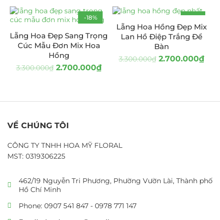
-18%
-18%
Lẵng Hoa Hồng Đẹp Mix
HOT
Lẵng Hoa Đẹp Sang Trọng
Lan Hồ Điệp Trắng Để
Cúc Mẫu Đơn Mix Hoa
Bàn
Hồng
2.700.000
₫
3.300.000
₫
2.700.000
₫
3.300.000
₫
VỀ CHÚNG TÔI
CÔNG TY TNHH HOA MỸ FLORAL
MST: 0319306225
462/19 Nguyễn Tri Phương, Phường Vườn Lài, Thành phố
Hồ Chí Minh
Phone: 0907 541 847 - 0978 771 147