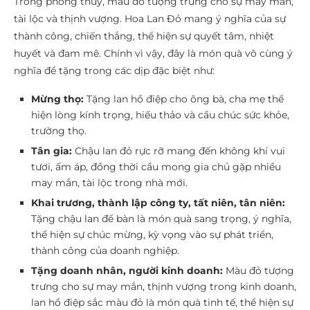
Trong phong thủy, màu đỏ tượng trưng cho sự may mắn,
tài lộc và thịnh vượng. Hoa Lan Đỏ mang ý nghĩa của sự
thành công, chiến thắng, thể hiện sự quyết tâm, nhiệt
huyết và đam mê. Chính vì vậy, đây là món quà vô cùng ý
nghĩa để tặng trong các dịp đặc biệt như:
Mừng thọ:
Tặng lan hồ điệp cho ông bà, cha mẹ thể
hiện lòng kính trọng, hiếu thảo và cầu chúc sức khỏe,
trường thọ.
Tân gia:
Chậu lan đỏ rực rỡ mang đến không khí vui
tươi, ấm áp, đồng thời cầu mong gia chủ gặp nhiều
may mắn, tài lộc trong nhà mới.
Khai trương, thành lập công ty, tất niên, tân niên:
Tặng chậu lan để bàn là món quà sang trọng, ý nghĩa,
thể hiện sự chúc mừng, kỳ vọng vào sự phát triển,
thành công của doanh nghiệp.
Tặng doanh nhân, người kinh doanh:
Màu đỏ tượng
trưng cho sự may mắn, thịnh vượng trong kinh doanh,
lan hồ điệp sắc màu đỏ là món quà tinh tế, thể hiện sự