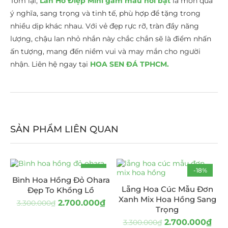
Tóm lại,
Lan Hồ Điệp Mini gam màu nổi bật
là món quà
ý nghĩa, sang trọng và tinh tế, phù hợp để tặng trong
nhiều dịp khác nhau. Với vẻ đẹp rực rỡ, tràn đầy năng
lượng, chậu lan nhỏ nhắn này chắc chắn sẽ là điểm nhấn
ấn tượng, mang đến niềm vui và may mắn cho người
nhận. Liên hệ ngay tại
HOA SEN ĐÁ TPHCM.
SẢN PHẨM LIÊN QUAN
-18%
-18%
Bình Hoa Hồng Đỏ Ohara
HOT
Lẵng Hoa Cúc Mẫu Đơn
Đẹp To Khổng Lồ
Xanh Mix Hoa Hồng Sang
2.700.000
₫
3.300.000
₫
Trọng
2.700.000
₫
3.300.000
₫