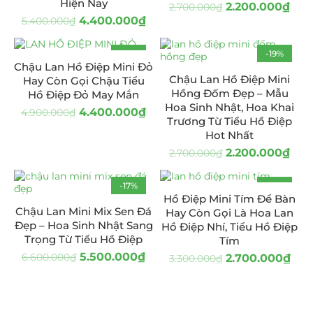
Hiện Nay
2.200.000
₫
2.700.000
₫
4.400.000
₫
5.400.000
₫
-10%
-19%
Chậu Lan Hồ Điệp Mini Đỏ
Chậu Lan Hồ Điệp Mini
Hay Còn Gọi Chậu Tiểu
Hồng Đốm Đẹp – Mẫu
Hồ Điệp Đỏ May Mắn
Hoa Sinh Nhật, Hoa Khai
4.400.000
₫
4.900.000
₫
Trương Từ Tiểu Hồ Điệp
Hot Nhất
2.200.000
₫
2.700.000
₫
-17%
-18%
Hồ Điệp Mini Tím Để Bàn
HOT
Chậu Lan Mini Mix Sen Đá
Hay Còn Gọi Là Hoa Lan
Đẹp – Hoa Sinh Nhật Sang
Hồ Điệp Nhí, Tiểu Hồ Điệp
Trọng Từ Tiểu Hồ Điệp
Tím
5.500.000
₫
6.600.000
₫
2.700.000
₫
3.300.000
₫