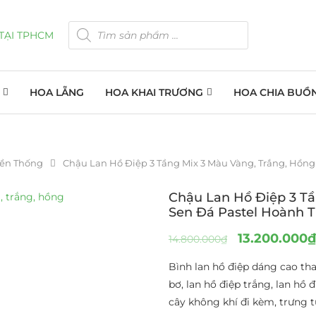
HOA LẴNG
HOA KHAI TRƯƠNG
HOA CHIA BUỒ
yền Thống
Chậu Lan Hồ Điệp 3 Tầng Mix 3 Màu Vàng, Trắng, Hồng
Chậu Lan Hồ Điệp 3 Tầ
Sen Đá Pastel Hoành 
13.200.000
₫
14.800.000
₫
Bình lan hồ điệp dáng cao th
bơ, lan hồ điệp trắng, lan hồ
cây không khí đi kèm, trưng tư