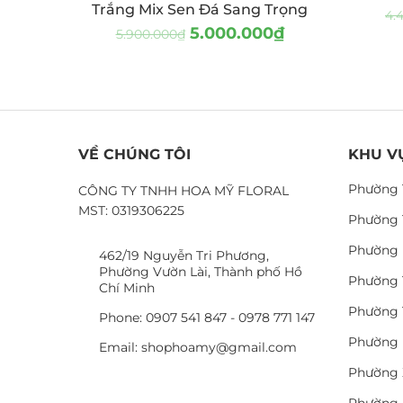
Trắng Mix Sen Đá Sang Trọng
4.
5.000.000
₫
5.900.000
₫
VỀ CHÚNG TÔI
KHU V
Phường 
CÔNG TY TNHH HOA MỸ FLORAL
MST: 0319306225
Phường 
Phường 
462/19 Nguyễn Tri Phương,
Phường Vườn Lài, Thành phố Hồ
Phường 
Chí Minh
Phường 
Phone: 0907 541 847 - 0978 771 147
Phường 
Email: shophoamy@gmail.com
Phường 