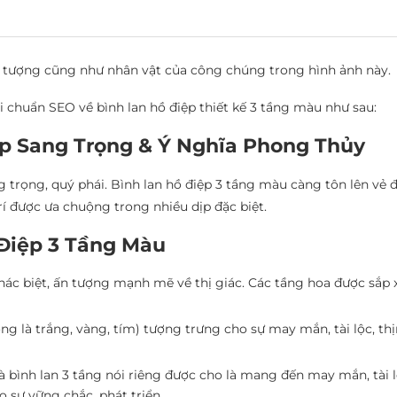
đối tượng cũng như nhân vật của công chúng trong hình ảnh này.
ài chuẩn SEO về bình lan hồ điệp thiết kế 3 tầng màu như sau:
ẹp Sang Trọng & Ý Nghĩa Phong Thủy
ng trọng, quý phái. Bình lan hồ điệp 3 tầng màu càng tôn lên v
rí được ưa chuộng trong nhiều dịp đặc biệt.
 Điệp 3 Tầng Màu
hác biệt, ấn tượng mạnh mẽ về thị giác. Các tầng hoa được sắp x
ng là trắng, vàng, tím) tượng trưng cho sự may mắn, tài lộc, t
 bình lan 3 tầng nói riêng được cho là mang đến may mắn, tài 
 sự vững chắc, phát triển.