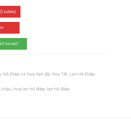
IỎ HÀNG
AY
07 541 847
p
,
Hồ Điệp và Hoa Sen đá
,
Hoa Tết
,
Lan Hồ Điệp
p chậu
,
hoa lan hồ điệp
,
lan hồ điệp