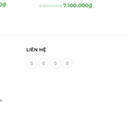
0
₫
7.100.000
₫
8.800.000
₫
LIÊN HỆ
ền