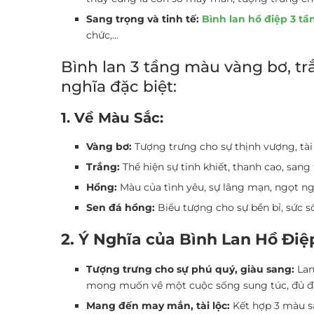
Sang trọng và tinh tế:
Bình lan hồ điệp 3 tầ
chức,…
Bình lan 3 tầng màu vàng bơ, t
nghĩa đặc biệt:
1. Về Màu Sắc:
Vàng bơ:
Tượng trưng cho sự thịnh vượng, tài
Trắng:
Thể hiện sự tinh khiết, thanh cao, san
Hồng:
Màu của tình yêu, sự lãng mạn, ngọt ng
Sen đá hồng:
Biểu tượng cho sự bền bỉ, sức s
2. Ý Nghĩa của Bình Lan Hồ Đi
Tượng trưng cho sự phú quý, giàu sang:
Lan
mong muốn về một cuộc sống sung túc, đủ đ
Mang đến may mắn, tài lộc:
Kết hợp 3 màu sắ