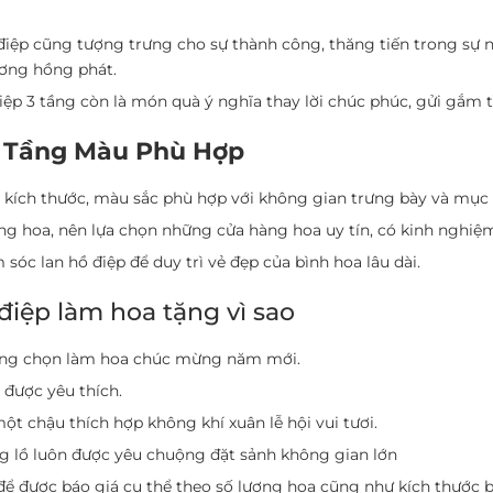
iệp cũng tượng trưng cho sự thành công, thăng tiến trong sự n
ương hồng phát.
iệp 3 tầng còn là món quà ý nghĩa thay lời chúc phúc, gửi gắm
3 Tầng Màu Phù Hợp
kích thước, màu sắc phù hợp với không gian trưng bày và mục đí
g hoa, nên lựa chọn những cửa hàng hoa uy tín, có kinh nghiệ
sóc lan hồ điệp để duy trì vẻ đẹp của bình hoa lâu dài.
iệp làm hoa tặng vì sao
 hàng chọn làm hoa chúc mừng năm mới.
 được yêu thích.
ột chậu thích hợp không khí xuân lễ hội vui tươi.
ng lồ luôn được yêu chuộng đặt sảnh không gian lớn
ể được báo giá cụ thể theo số lượng hoa cũng như kích thước b