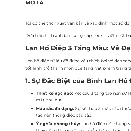
MÔ TẢ
Tôi có thể trích xuất văn bản và xác định một số 
Dựa trên hình ảnh bạn cung cấp, tôi xin viết một b
Lan Hồ Điệp 3 Tầng Màu: Vẻ Đ
Lan hồ điệp từ lâu đã được yêu thích bởi vẻ đẹp sa
tốt lành, trở thành món quà tặng, vật phẩm trang t
1. Sự Đặc Biệt của Bình Lan Hồ
Thiết kế độc đáo:
Kết cấu 3 tầng tạo nên sự k
mắt, thu hút.
Màu sắc đa dạng:
Sự kết hợp 3 màu sắc (thườ
tạo nên thông điệp sâu sắc.
Ý nghĩa phong thủy:
Lan hồ điệp nói chung và
thủy cũng là con số may mắn, tượng trưng cho