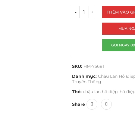
THÊM VÀO G
MUA NG
GỌI NGAY 09
SKU:
HM-75681
Danh mục:
Chậu Lan Hồ Điệ
Truyền Thống
Thẻ:
chậu lan hồ điệp
,
hồ điệ
Share