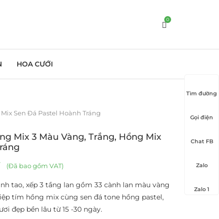
0
N
HOA CƯỚI
Tìm đường
 Mix Sen Đá Pastel Hoành Tráng
Gọi điện
ng Mix 3 Màu Vàng, Trắng, Hồng Mix
Chat FB
Tráng
(Đã bao gồm VAT)
Zalo
anh tao, xếp 3 tầng lan gồm 33 cành lan màu vàng
Zalo 1
 điệp tím hồng mix cùng sen đá tone hồng pastel,
ơi đẹp bền lâu từ 15 -30 ngày.