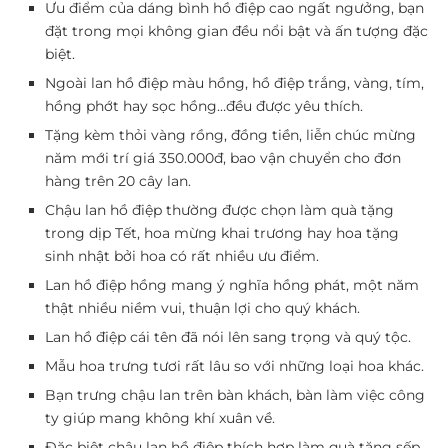
Ưu điểm của dáng bình hồ điệp cao ngất ngưởng, bạn
đặt trong mọi không gian đều nổi bật và ấn tượng đặc
biệt.
Ngoài lan hồ điệp màu hồng, hồ điệp trắng, vàng, tím,
hồng phớt hay sọc hồng…đều được yêu thích.
Tặng kèm thỏi vàng rồng, đồng tiền, liễn chúc mừng
năm mới trí giá 350.000đ, bao vận chuyển cho đơn
hàng trên 20 cây lan.
Chậu lan hồ điệp thường được chọn làm quà tặng
trong dịp Tết, hoa mừng khai trương hay hoa tặng
sinh nhật bởi hoa có rất nhiều ưu điểm.
Lan hồ điệp hồng mang ý nghĩa hồng phát, một năm
thật nhiều niềm vui, thuận lợi cho quý khách.
Lan hồ điệp cái tên đã nói lên sang trọng và quý tộc.
Mẫu hoa trưng tươi rất lâu so với những loại hoa khác.
Bạn trưng chậu lan trên bàn khách, bàn làm việc công
ty giúp mang không khí xuân về.
Đặc biệt chậu lan hồ điệp thích hợp làm quà tặng sếp,