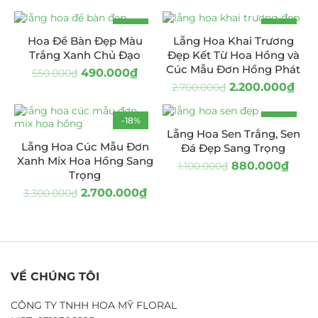
-11%
-19%
Hoa Để Bàn Đẹp Màu
Lẵng Hoa Khai Trương
Trắng Xanh Chủ Đạo
Đẹp Kết Từ Hoa Hồng và
Cúc Mẫu Đơn Hồng Phát
490.000
₫
550.000
₫
2.200.000
₫
2.700.000
₫
-18%
-20%
Lẵng Hoa Sen Trắng, Sen
Lẵng Hoa Cúc Mẫu Đơn
Đá Đẹp Sang Trọng
Xanh Mix Hoa Hồng Sang
880.000
₫
1.100.000
₫
Trọng
2.700.000
₫
3.300.000
₫
VỀ CHÚNG TÔI
CÔNG TY TNHH HOA MỸ FLORAL