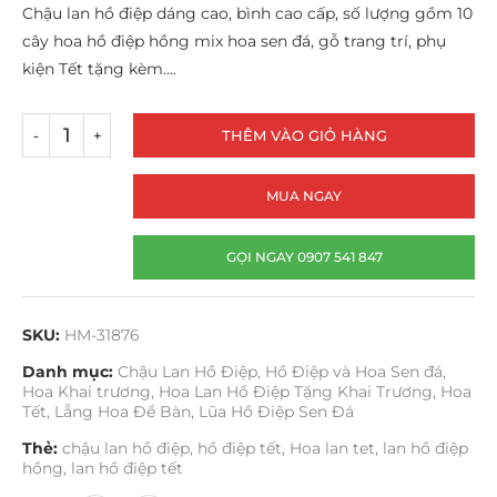
Chậu lan hồ điệp dáng cao, bình cao cấp, số lượng gồm 10
cây hoa hồ điệp hồng mix hoa sen đá, gỗ trang trí, phụ
kiện Tết tặng kèm….
THÊM VÀO GIỎ HÀNG
MUA NGAY
GỌI NGAY 0907 541 847
SKU:
HM-31876
Danh mục:
Chậu Lan Hồ Điệp
,
Hồ Điệp và Hoa Sen đá
,
Hoa Khai trương
,
Hoa Lan Hồ Điệp Tặng Khai Trương
,
Hoa
Tết
,
Lẵng Hoa Để Bàn
,
Lũa Hồ Điệp Sen Đá
Thẻ:
chậu lan hồ điệp
,
hồ điệp tết
,
Hoa lan tet
,
lan hồ điệp
hồng
,
lan hồ điệp tết