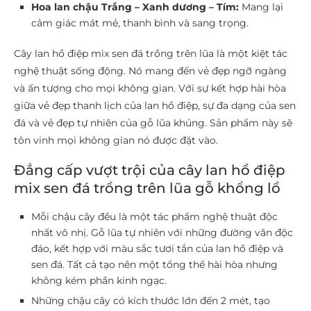
Hoa lan chậu Trắng – Xanh dương – Tím:
Mang lại
cảm giác mát mẻ, thanh bình và sang trọng.
Cây lan hồ điệp mix sen đá trồng trên lũa là một kiệt tác
nghệ thuật sống động. Nó mang đến vẻ đẹp ngỡ ngàng
và ấn tượng cho mọi không gian. Với sự kết hợp hài hòa
giữa vẻ đẹp thanh lịch của lan hồ điệp, sự đa dạng của sen
đá và vẻ đẹp tự nhiên của gỗ lũa khủng. Sản phẩm này sẽ
tôn vinh mọi không gian nó được đặt vào.
Đẳng cấp vượt trội của cây lan hồ điệp
mix sen đá trồng trên lũa gỗ khổng lồ
Mỗi chậu cây đều là một tác phẩm nghệ thuật độc
nhất vô nhị. Gỗ lũa tự nhiên với những đường vân độc
đáo, kết hợp với màu sắc tươi tắn của lan hồ điệp và
sen đá. Tất cả tạo nên một tổng thể hài hòa nhưng
không kém phần kinh ngạc.
Những chậu cây có kích thước lớn đến 2 mét, tạo