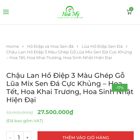
0
Home
Hồ Điệp và Hoa Sen đá
Lũa Hồ Điệp Sen Đá
Chậu Lan Hồ Điệp 3 Màu Ghép Gỗ Lũa Mix Sen Đá Cực Khủng
– Hoa Tết, Hoa Khai Trương, Hoa Sinh Nhật Hiện Đại
Chậu Lan Hồ Điệp 3 Màu Ghép Gỗ
Lũa Mix Sen Đá Cực Khủng – Hoa
-17%
Tết, Hoa Khai Trương, Hoa Sinh Nhật
Hiện Đại
27.500.000
₫
33.000.000
₫
(Đã bao gồm VAT)
THÊM VÀO GIỎ HÀNG