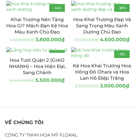
-14%
-18%
Khai Trương Nên Tặng
Hoa Khai Trương Đẹp Và
Hoa Gì? Mách Bạn Kệ Hoa
Sang Trọng Màu Xanh
Màu Xanh Chủ Đạo
Dương Chủ Đạo
3.800.000
₫
4.500.000
₫
4.400.000
₫
5.500.000
₫
-17%
-9%
Hoa Tươi Quận 2 (GIAO
HOT
Kệ Hoa Khai Trương Hoa
NHANH) – Hoa Hiện Đại,
Hồng Đỏ Ohara và Hoa
Sang Chảnh
Lan Hồ Điệp Trắng
5.500.000
₫
6.600.000
₫
3.000.000
₫
3.300.000
₫
VỀ CHÚNG TÔI
CÔNG TY TNHH HOA MỸ FLORAL