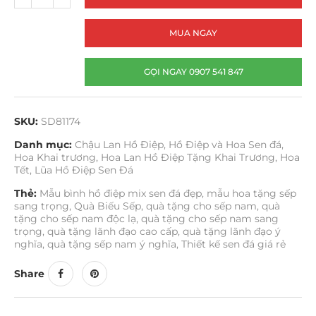
MUA NGAY
GỌI NGAY 0907 541 847
SKU:
SD81174
Danh mục:
Chậu Lan Hồ Điệp
,
Hồ Điệp và Hoa Sen đá
,
Hoa Khai trương
,
Hoa Lan Hồ Điệp Tặng Khai Trương
,
Hoa
Tết
,
Lũa Hồ Điệp Sen Đá
Thẻ:
Mẫu bình hồ điệp mix sen đá đẹp
,
mẫu hoa tặng sếp
sang trọng
,
Quà Biếu Sếp
,
quà tặng cho sếp nam
,
quà
tặng cho sếp nam độc lạ
,
quà tặng cho sếp nam sang
trọng
,
quà tặng lãnh đạo cao cấp
,
quà tặng lãnh đạo ý
nghĩa
,
quà tặng sếp nam ý nghĩa
,
Thiết kế sen đá giá rẻ
Share