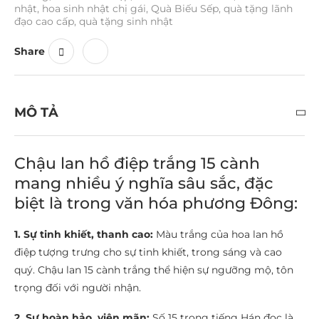
nhật
,
hoa sinh nhật chị gái
,
Quà Biếu Sếp
,
quà tặng lãnh
đạo cao cấp
,
quà tặng sinh nhật
Share
MÔ TẢ
Chậu lan hồ điệp trắng 15 cành
mang nhiều ý nghĩa sâu sắc, đặc
biệt là trong văn hóa phương Đông:
1. Sự tinh khiết, thanh cao:
Màu trắng của hoa lan hồ
điệp tượng trưng cho sự tinh khiết, trong sáng và cao
quý. Chậu lan 15 cành trắng thể hiện sự ngưỡng mộ, tôn
trọng đối với người nhận.
2. Sự hoàn hảo, viên mãn:
Số 15 trong tiếng Hán đọc là