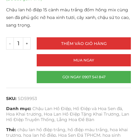
Chậu lan hồ điệp 15 cành màu trắng đốm hồng mix cùng
sen đá phủ gốc nở hoa xinh tươi, cây xanh, chậu sứ to cao,
sang trọng.
THÊM VÀO GIỎ HÀNG
MUA NGAY
GỌI NGAY 0907 541 847
SKU:
SD59953
Danh mục:
Chậu Lan Hồ Điệp
,
Hồ Điệp và Hoa Sen đá
,
Hoa Khai trương
,
Hoa Lan Hồ Điệp Tặng Khai Trương
,
Lan
Hồ Điệp Truyền Thống
,
Lẵng Hoa Để Bàn
Thẻ:
chậu lan hồ điệp trắng
,
hồ điệp màu trắng
,
hoa khai
trương
,
hoa lan hồ điệp
,
Hoa Sen Đá TPHCM
,
hoa sinh