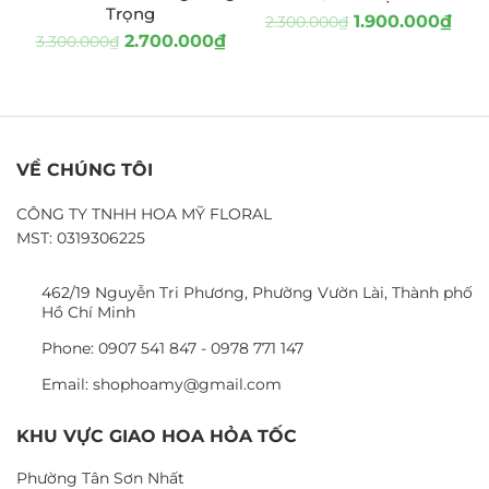
Trọng
1.900.000
₫
2.300.000
₫
2.700.000
₫
3.300.000
₫
VỀ CHÚNG TÔI
CÔNG TY TNHH HOA MỸ FLORAL
MST: 0319306225
462/19 Nguyễn Tri Phương, Phường Vườn Lài, Thành phố
Hồ Chí Minh
Phone: 0907 541 847 - 0978 771 147
Email: shophoamy@gmail.com
KHU VỰC GIAO HOA HỎA TỐC
Phường Tân Sơn Nhất