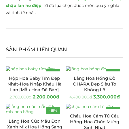
chậu lan hồ điệp
, từ đó lựa chọn được món quà ý nghĩa
và tinh tế nhất.
SẢN PHẨM LIÊN QUAN
-19%
-25%
Hộp Hoa Baby Tím Đẹp
Lẵng Hoa Hồng Đỏ
Nhất-Hoa Nhập Khẩu Hà
OHARA Đẹp Siêu To
Lan [Mẫu Hoa Để Bàn]
Khổng Lồ
2.200.000
₫
3.300.000
₫
2.700.000
₫
4.400.000
₫
-18%
-17%
Chậu Hoa Cẩm Tú Cầu
Lẵng Hoa Cúc Mẫu Đơn
Hồng-Hoa Chúc Mừng
Xanh Mix Hoa Hồng Sang
Sinh Nhật