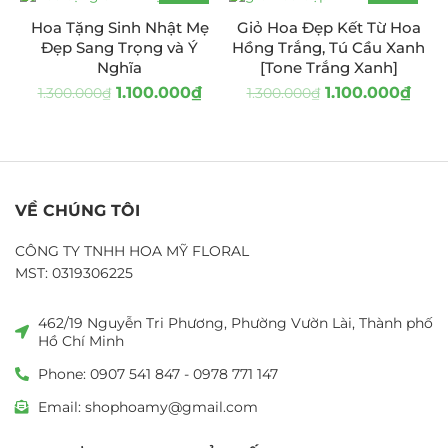
-15%
-15%
Hoa Tặng Sinh Nhật Mẹ
Giỏ Hoa Đẹp Kết Từ Hoa
Đẹp Sang Trọng và Ý
Hồng Trắng, Tú Cầu Xanh
Nghĩa
[Tone Trắng Xanh]
1.100.000
₫
1.100.000
₫
1.300.000
₫
1.300.000
₫
VỀ CHÚNG TÔI
CÔNG TY TNHH HOA MỸ FLORAL
MST: 0319306225
462/19 Nguyễn Tri Phương, Phường Vườn Lài, Thành phố
Hồ Chí Minh
Phone: 0907 541 847 - 0978 771 147
Email: shophoamy@gmail.com