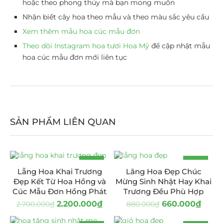
hoặc theo phong thủy mà bạn mong muốn
Nhận biết cây hoa theo mẫu và theo màu sắc yêu cầu
Xem thêm mẫu hoa cúc mẫu đơn
Theo dõi Instagram hoa tươi Hoa Mỹ
để cập nhật mẫu
hoa cúc mẫu đơn mới liên tục
SẢN PHẨM LIÊN QUAN
-19%
-25%
Lẵng Hoa Khai Trương
Lãng Hoa Đẹp Chúc
HOT
Đẹp Kết Từ Hoa Hồng và
Mừng Sinh Nhật Hay Khai
Cúc Mẫu Đơn Hồng Phát
Trương Đều Phù Hợp
2.200.000
₫
660.000
₫
2.700.000
₫
880.000
₫