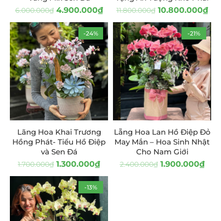
4.900.000
₫
10.800.000
₫
6.000.000
₫
11.800.000
₫
-24%
-21%
Lãng Hoa Khai Trương
Lẵng Hoa Lan Hồ Điệp Đỏ
Hồng Phát- Tiểu Hồ Điệp
May Mắn – Hoa Sinh Nhật
và Sen Đá
Cho Nam Giới
1.300.000
₫
1.900.000
₫
1.700.000
₫
2.400.000
₫
-13%