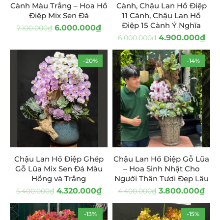
Cành Màu Trắng – Hoa Hồ
Cành, Chậu Lan Hồ Điệp
Điệp Mix Sen Đá
11 Cành, Chậu Lan Hồ
Điệp 15 Cành Ý Nghĩa
6.000.000
₫
7.100.000
₫
4.900.000
₫
6.000.000
₫
-20%
-14%
Chậu Lan Hồ Điệp Ghép
Chậu Lan Hồ Điệp Gỗ Lũa
Gỗ Lũa Mix Sen Đá Màu
– Hoa Sinh Nhật Cho
Hồng và Trắng
Người Thân Tươi Đẹp Lâu
4.320.000
₫
3.800.000
₫
5.400.000
₫
4.400.000
₫
-13%
-15%