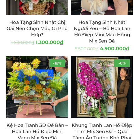
Hoa Tặng Sinh Nhật Chị
Hoa Tặng Sinh Nhật
Gái Nên Chọn Màu Gì Phù
Người Yêu – Bó Hoa Lan
Hợp?
Hồ Điệp Mini Màu Hồng
Mix Sen Đá
1.300.000
₫
1.600.000
₫
4.900.000
₫
5.500.000
₫
-18%
-8%
Kệ Hoa Tranh 3D Để Bàn –
Khung Tranh Lan Hồ Điệp
Hoa Lan Hồ Điệp Mini
Tím Mix Sen Đá – Quà
Vàng Mix Sen Đá
Tặng Ấn Tượng Khó Phai