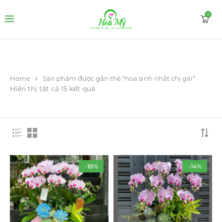
0
Home
Sản phẩm được gắn thẻ “hoa sinh nhật chị gái”
Hiển thị tất cả 15 kết quả
-18%
-14%