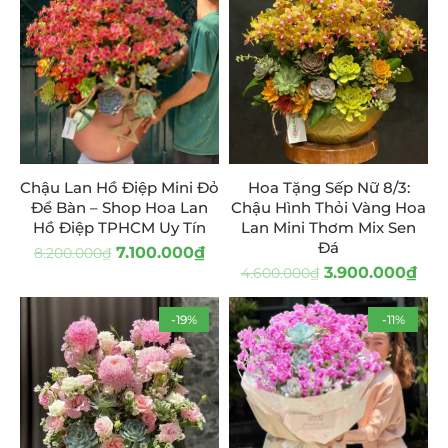
Chậu Lan Hồ Điệp Mini Đỏ
Hoa Tặng Sếp Nữ 8/3:
Để Bàn – Shop Hoa Lan
Chậu Hình Thỏi Vàng Hoa
Hồ Điệp TPHCM Uy Tín
Lan Mini Thơm Mix Sen
Đá
7.100.000
₫
8.200.000
₫
3.900.000
₫
4.600.000
₫
-19%
-11%