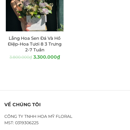
Lẵng Hoa Sen Đá Và Hồ
Điệp-Hoa Tươi 8 3 Trưng
2-7 Tuần
3.300.000
₫
3.800.000
₫
VỀ CHÚNG TÔI
CÔNG TY TNHH HOA MỸ FLORAL
MST: 0319306225