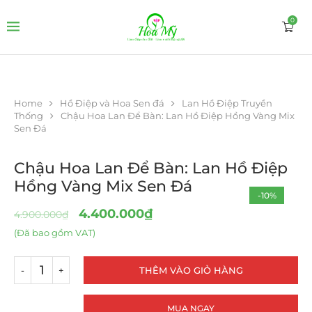
0
Home
Hồ Điệp và Hoa Sen đá
Lan Hồ Điệp Truyền
Thống
Chậu Hoa Lan Để Bàn: Lan Hồ Điệp Hồng Vàng Mix
Sen Đá
Chậu Hoa Lan Để Bàn: Lan Hồ Điệp
Hồng Vàng Mix Sen Đá
-10%
4.400.000
₫
4.900.000
₫
(Đã bao gồm VAT)
THÊM VÀO GIỎ HÀNG
MUA NGAY