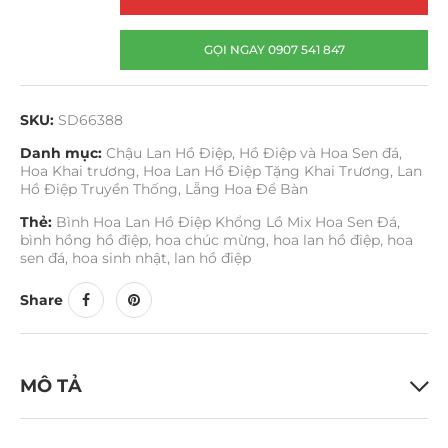
GỌI NGAY 0907 541 847
SKU:
SD66388
Danh mục:
Chậu Lan Hồ Điệp
,
Hồ Điệp và Hoa Sen đá
,
Hoa Khai trương
,
Hoa Lan Hồ Điệp Tặng Khai Trương
,
Lan
Hồ Điệp Truyền Thống
,
Lẵng Hoa Để Bàn
Thẻ:
Bình Hoa Lan Hồ Điệp Khổng Lồ Mix Hoa Sen Đá
,
bình hồng hồ điệp
,
hoa chúc mừng
,
hoa lan hồ điệp
,
hoa
sen đá
,
hoa sinh nhật
,
lan hồ điệp
Share
MÔ TẢ