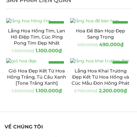
SẢN PHẨM LIÊN QUAN
-15%
-18%
Lẵng Hoa Hồng Tím, Lan
Hoa Để Bàn Họp Đẹp
Hồ Điệp Tím, Cúc Ping
Sang Trọng
Pong Tím Đẹp Nhất
490.000
₫
600.000
₫
1.100.000
₫
1.300.000
₫
-15%
-19%
Giỏ Hoa Đẹp Kết Từ Hoa
Lẵng Hoa Khai Trương
Hồng Trắng, Tú Cầu Xanh
Đẹp Kết Từ Hoa Hồng và
[Tone Trắng Xanh]
Cúc Mẫu Đơn Hồng Phát
1.100.000
₫
2.200.000
₫
1.300.000
₫
2.700.000
₫
VỀ CHÚNG TÔI