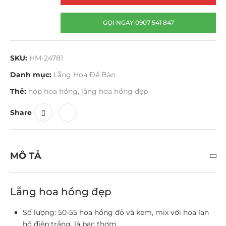
GỌI NGAY 0907 541 847
SKU:
HM-24781
Danh mục:
Lẵng Hoa Để Bàn
Thẻ:
hộp hoa hồng
,
lẵng hoa hồng đẹp
Share
MÔ TẢ
Lẵng hoa hồng đẹp
Số lượng: 50-55 hoa hồng đỏ và kem, mix với hoa lan
hồ điệp trắng, lá bạc thơm