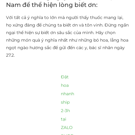
Nam để thể hiện lòng biết ơn:
Với tất cả ý nghĩa to lớn mà người thấy thuốc mang lại,
họ xứng đáng để chúng ta biết ơn và tôn vinh. Đừng ngần
ngại thể hiện sự biết ơn sâu sắc của mình. Hãy chọn
những món quà ý nghĩa nhất như những bó hoa, lẵng hoa
ngọt ngào hương sắc để gửi đến các y, bác sĩ nhân ngày
27.2.
Đặt
hoa
nhanh
ship
2-3h
tại
ZALO