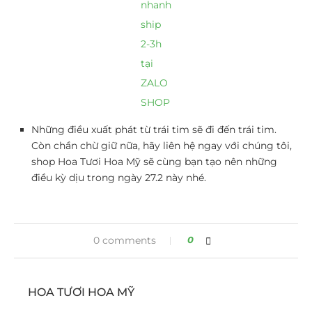
nhanh
ship
2-3h
tại
ZALO
SHOP
Những điều xuất phát từ trái tim sẽ đi đến trái tim.
Còn chần chừ giữ nữa, hãy liên hệ ngay với chúng tôi,
shop Hoa Tươi Hoa Mỹ sẽ cùng bạn tạo nên những
điều kỳ dịu trong ngày 27.2 này nhé.
0 comments
0
HOA TƯƠI HOA MỸ