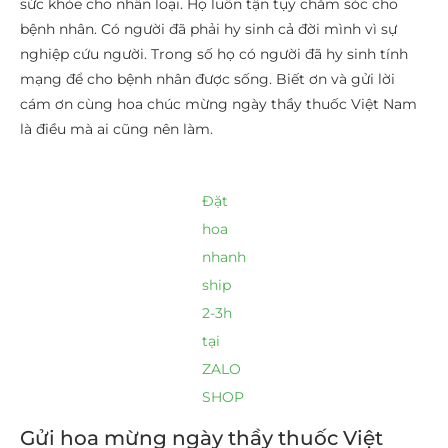
sức khỏe cho nhân loại. Họ luôn tận tụy chăm sóc cho
bệnh nhân. Có người đã phải hy sinh cả đời mình vì sự
nghiệp cứu người. Trong số họ có người đã hy sinh tính
mạng để cho bệnh nhân được sống. Biết ơn và gửi lời
cám ơn cùng hoa chúc mừng ngày thầy thuốc Việt Nam
là điều mà ai cũng nên làm.
Đặt
hoa
nhanh
ship
2-3h
tại
ZALO
SHOP
Gửi hoa mừng ngày thầy thuốc Việt