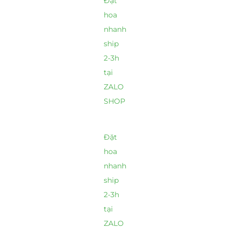
Đặt
hoa
nhanh
ship
2-3h
tại
ZALO
SHOP
Đặt
hoa
nhanh
ship
2-3h
tại
ZALO