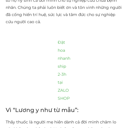
số họ hy sinh cả đời mình cho sự nghiệp cứu chữa bệnh
nhân. Chúng ta phải luôn biết ơn và tôn vinh những người
đã cống hiến trí huệ, sức lực và tâm đức cho sự nghiệp
cứu người cao cả.
Đặt
hoa
nhanh
ship
2-3h
tại
ZALO
SHOP
Vì “Lương y như từ mẫu”:
Thầy thuốc là người mẹ hiền dành cả đời mình chăm lo