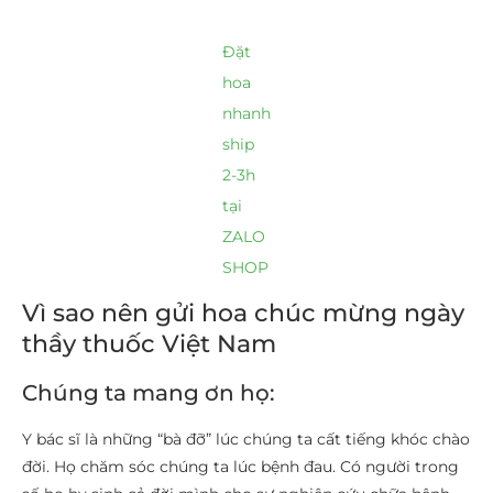
Đặt
hoa
nhanh
ship
2-3h
tại
ZALO
SHOP
Vì sao nên gửi hoa chúc mừng ngày
thầy thuốc Việt Nam
Chúng ta mang ơn họ:
Y bác sĩ là những “bà đỡ” lúc chúng ta cất tiếng khóc chào
đời. Họ chăm sóc chúng ta lúc bệnh đau. Có người trong