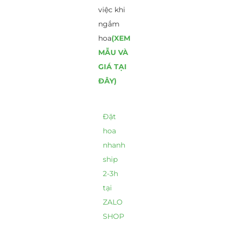
việc khi
ngắm
hoa
(XEM
MẪU VÀ
GIÁ TẠI
ĐÂY)
Đặt
hoa
nhanh
ship
2-3h
tại
ZALO
SHOP