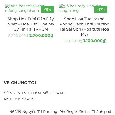
-18%
-27%
Shop Hoa Tươi Gần Đây
Shop Hoa Tươi Mang
Nhất – Hoa Tươi Hoa Mỹ
Phong Cách Thời Thượng
Uy Tín Tại TPHCM
Tại Sài Gòn (Hoa tươi Hoa
Mỹ)
2.700.000
₫
3.300.000
₫
1.100.000
₫
1.500.000
₫
VỀ CHÚNG TÔI
CÔNG TY TNHH HOA MỸ FLORAL
MST: 0319306225
462/19 Nguyễn Tri Phương, Phường Vườn Lài, Thành phố