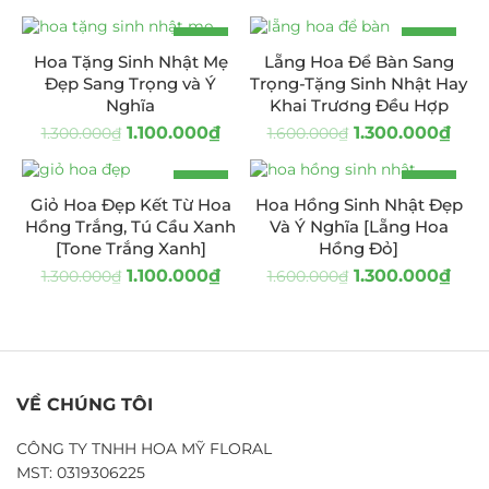
-15%
-19%
Hoa Tặng Sinh Nhật Mẹ
Lẵng Hoa Để Bàn Sang
Đẹp Sang Trọng và Ý
Trọng-Tặng Sinh Nhật Hay
Nghĩa
Khai Trương Đều Hợp
1.100.000
₫
1.300.000
₫
1.300.000
₫
1.600.000
₫
-15%
-19%
Giỏ Hoa Đẹp Kết Từ Hoa
Hoa Hồng Sinh Nhật Đẹp
Hồng Trắng, Tú Cầu Xanh
Và Ý Nghĩa [Lẵng Hoa
[Tone Trắng Xanh]
Hồng Đỏ]
1.100.000
₫
1.300.000
₫
1.300.000
₫
1.600.000
₫
VỀ CHÚNG TÔI
CÔNG TY TNHH HOA MỸ FLORAL
MST: 0319306225