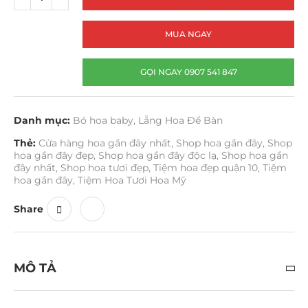
MUA NGAY
GỌI NGAY 0907 541 847
Danh mục:
Bó hoa baby
,
Lẵng Hoa Để Bàn
Thẻ:
Cửa hàng hoa gần đây nhất
,
Shop hoa gần đây
,
Shop
hoa gần đây đẹp
,
Shop hoa gần đây độc lạ
,
Shop hoa gần
đây nhất
,
Shop hoa tươi đẹp
,
Tiệm hoa đẹp quận 10
,
Tiệm
hoa gần đây
,
Tiệm Hoa Tươi Hoa Mỹ
Share
MÔ TẢ