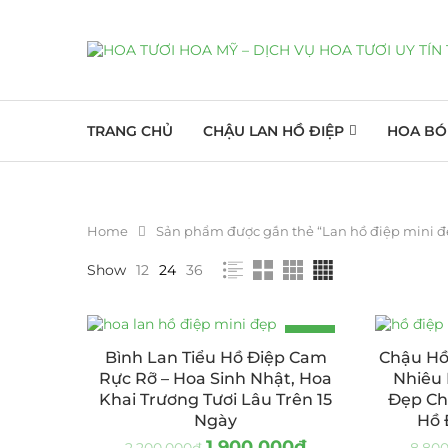
TRANG CHỦ
CHẬU LAN HỒ ĐIỆP
HOA BÓ
Home
Sản phẩm được gắn thẻ “Lan hồ điệp mini đ
Show
12
24
36
-14%
Bình Lan Tiểu Hồ Điệp Cam
Chậu Hồ
Rực Rỡ – Hoa Sinh Nhật, Hoa
Nhiêu
Khai Trương Tươi Lâu Trên 15
Đẹp Ch
Ngày
Hồ 
1.900.000
₫