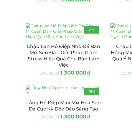
2.200.000
₫
8.80
-19%
Chậu Lan Hồ Điệp Nhỏ Để Bàn
Chậu L
Mix Sen Đá – Giải Pháp Giảm
Hồng Mi
Stress Hiệu Quả Cho Bàn Làm
Quà Ý N
Việc
1.300.000
₫
1.600.000
₫
5.500
-19%
Lẵng Hồ Điệp Mini Mix Hoa Sen
Đá Cực Kỳ Độc Đáo Sáng Tạo
1.300.000
₫
1.600.000
₫