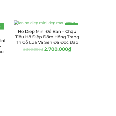
%
-18%
Ho Diep Mini Để Bàn – Chậu
Tiểu Hồ Điệp Đốm Hồng Trang
ini
Trí Gỗ Lũa Và Sen Đá Độc Đáo
–
2.700.000
₫
3.300.000
₫
ào