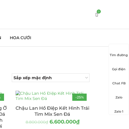
0
N
HOA CƯỚI
Tìm đường
Gọi điện
Chat FB
%
-25%
Zalo
g Ở
Chậu Lan Hồ Điệp Kết Hình Trái
Zalo 1
Đá
Tim Mix Sen Đá
nh
6.600.000
₫
8.800.000
₫
i