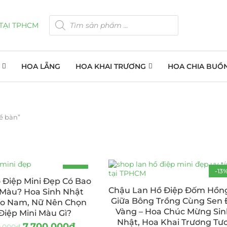
HOA LẴNG
HOA KHAI TRƯƠNG
HOA CHIA BUỒ
ể bàn”
-13%
-13
 Điệp Mini Đẹp Có Bao
HOT
Chậu Lan Hồ Điệp Đốm Hồn
 Màu? Hoa Sinh Nhật
Giữa Bông Trồng Cùng Sen 
o Nam, Nữ Nên Chọn
Vàng – Hoa Chúc Mừng Si
Điệp Mini Màu Gì?
Nhật, Hoa Khai Trương Tươ
7.700.000
₫