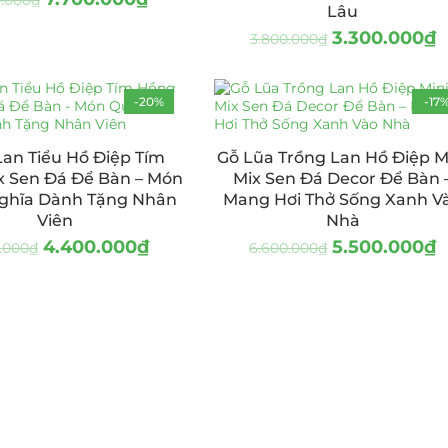
0.000
₫
Lâu
3.300.000
₫
3.800.000
₫
-20%
-17
an Tiểu Hồ Điệp Tím
Gỗ Lũa Trồng Lan Hồ Điệp M
x Sen Đá Để Bàn – Món
Mix Sen Đá Decor Để Bàn 
ghĩa Dành Tặng Nhân
Mang Hơi Thở Sống Xanh V
Viên
Nhà
4.400.000
₫
5.500.000
₫
.000
₫
6.600.000
₫