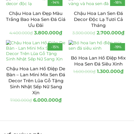
-14%
-18%
Chậu Hoa Lan Đẹp Màu
Chậu Hoa Lan Sen Đá
Trắng Bao Hoa Sen Đá Giá
Decor Độc Lạ Tươi Cả
Ưu Đãi
Tháng
3.800.000
₫
2.700.000
₫
4.400.000
₫
3.300.000
₫
-15%
-19%
Bó Hoa Lan Hồ Điệp Mix
Hoa Sen Đá Siêu Xinh
Chậu Hoa Lan Hồ Điệp De
1.300.000
₫
1.600.000
₫
Bàn – Lan Mini Mix Sen Đá
Decor Trên Lũa Gỗ Tặng
Sinh Nhật Sếp Nữ Sang
Xịn
6.000.000
₫
7.100.000
₫