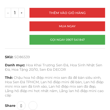
THÊM VÀO GIỎ HÀNG
MUA NGAY
GỌI NGAY 0907 541 847
SKU:
SD86539
Danh mục:
Hoa Khai Trương Sen Đá
,
Hoa Sinh Nhật Sen
Đá
,
Hoa Tặng 20/10
,
Sen Đá DECOR
Thẻ:
Chậu hoa hồ điệp mini mix sen đá để bàn siêu xinh
,
Hoa Sen Đá TPHCM
,
Lan hồ điệp mini để bàn
,
Lan hồ điệp
mini mix sen đá tinh xảo
,
Lan hồ điệp mix sen đá đẹp
,
Lẵng hồ điệp mi hot nhất năm
,
Lẵng lan hồ điệp mini cao
cấp
Share