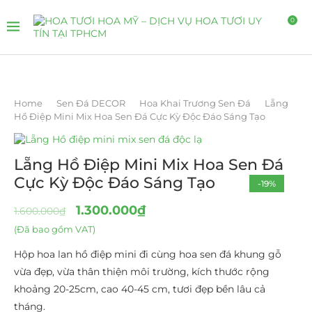
0
Home
Sen Đá DECOR
Hoa Khai Trương Sen Đá
Lẵng
Hồ Điệp Mini Mix Hoa Sen Đá Cực Kỳ Độc Đáo Sáng Tạo
Lẵng Hồ Điệp Mini Mix Hoa Sen Đá
Cực Kỳ Độc Đáo Sáng Tạo
-19%
1.300.000
₫
1.600.000
₫
(Đã bao gồm VAT)
Hộp hoa lan hồ điệp mini đi cùng hoa sen đá khung gỗ
vừa đẹp, vừa thân thiện môi trường, kích thước rộng
khoảng 20-25cm, cao 40-45 cm, tươi đẹp bền lâu cả
tháng.