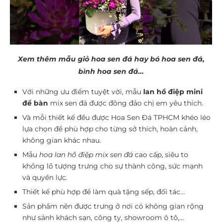
Xem thêm mẫu giỏ hoa sen đá hay bó hoa sen đá,
bình hoa sen đá…
Với những ưu điểm tuyệt vời, mẫu
lan hồ điệp mini
để bàn
mix sen đá được đông đảo chị em yêu thích.
Và mỗi thiết kế đều được Hoa Sen Đá TPHCM khéo léo
lựa chọn để phù hợp cho từng sở thích, hoàn cảnh,
không gian khác nhau.
Mẫu
hoa lan hồ điệp mix sen đá
cao cấp, siêu to
khổng lồ tượng trưng cho sự thành công, sức mạnh
và quyền lực.
Thiết kế phù hợp để làm quà tặng sếp, đối tác…
Sản phẩm nên được trưng ở nơi có không gian rộng
như sảnh khách sạn, công ty, showroom ô tô,…