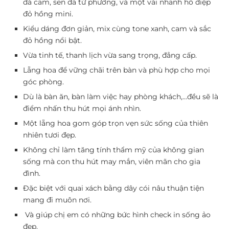
đá cam, sen đá tứ phương, và một vài nhanh hồ điệp
đỏ hồng mini.
Kiểu dáng đơn giản, mix cùng tone xanh, cam và sắc
đỏ hồng nổi bật.
Vừa tinh tế, thanh lịch vừa sang trọng, đẳng cấp.
Lẵng hoa để vững chãi trên bàn và phù hợp cho mọi
góc phòng.
Dù là bàn ăn, bàn làm việc hay phòng khách,…đều sẽ là
điểm nhấn thu hút mọi ánh nhìn.
Một lẵng hoa gom góp trọn vẹn sức sống của thiên
nhiên tươi đẹp.
Không chỉ làm tăng tính thẩm mỹ của không gian
sống mà con thu hút may mắn, viên mãn cho gia
đình.
Đặc biệt với quai xách bằng dây cói nâu thuận tiện
mang đi muôn nơi.
Và giúp chị em có những bức hình check in sống ảo
đẹp.