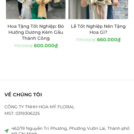
Hoa Tặng Tốt Nghiệp: Bó
Lễ Tốt Nghiệp Nên Tặng
Hướng Dương Kèm Gấu
Hoa Gì?
Thành Công
660.000
₫
770.000
₫
600.000
₫
710.000
₫
VỀ CHÚNG TÔI
CÔNG TY TNHH HOA MỸ FLORAL
MST: 0319306225
462/19 Nguyễn Tri Phương, Phường Vườn Lài, Thành phố
Hồ Chí Minh