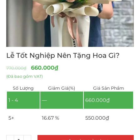
Lễ Tốt Nghiệp Nên Tặng Hoa Gì?
660.000
₫
770.000
₫
(Đã bao gồm VAT)
Số Lượng
Giảm Giá(%)
Giá Sản Phẩm
1 - 4
—
660.000
₫
5+
16.67 %
550.000
₫