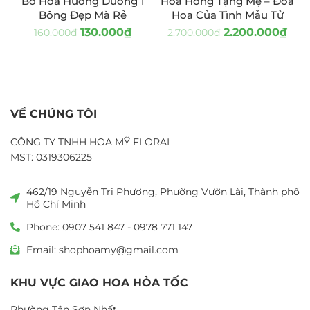
Bó Hoa Hướng Dương 1
Hoa Hồng Tặng Mẹ – Đóa
Bông Đẹp Mà Rẻ
Hoa Của Tình Mẫu Tử
130.000
₫
2.200.000
₫
160.000
₫
2.700.000
₫
VỀ CHÚNG TÔI
CÔNG TY TNHH HOA MỸ FLORAL
MST: 0319306225
462/19 Nguyễn Tri Phương, Phường Vườn Lài, Thành phố
Hồ Chí Minh
Phone: 0907 541 847 - 0978 771 147
Email: shophoamy@gmail.com
KHU VỰC GIAO HOA HỎA TỐC
Phường Tân Sơn Nhất