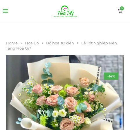
0
Home
Hoa Bó
Bó hoa sự kiện
Lễ Tốt Nghiệp Nên
Tặng Hoa Gì?
-14%