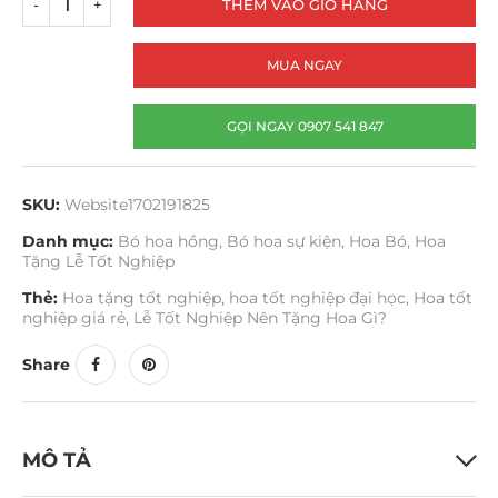
THÊM VÀO GIỎ HÀNG
MUA NGAY
GỌI NGAY 0907 541 847
SKU:
Website1702191825
Danh mục:
Bó hoa hồng
,
Bó hoa sự kiện
,
Hoa Bó
,
Hoa
Tặng Lễ Tốt Nghiệp
Thẻ:
Hoa tặng tốt nghiệp
,
hoa tốt nghiệp đại học
,
Hoa tốt
nghiệp giá rẻ
,
Lễ Tốt Nghiệp Nên Tặng Hoa Gì?
Share
MÔ TẢ