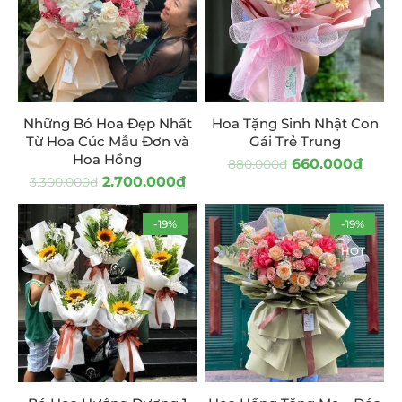
Những Bó Hoa Đẹp Nhất
Hoa Tặng Sinh Nhật Con
Từ Hoa Cúc Mẫu Đơn và
Gái Trẻ Trung
Hoa Hồng
660.000
₫
880.000
₫
2.700.000
₫
3.300.000
₫
-19%
-19%
HOT