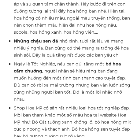
áp và sự quan tâm chân thành. Hãy bước đi trên con
đường tương lai trải đầy hoa hồng bạn nhé. Hiện tại,
hoa hồng có nhiều màu, ngoài màu truyền thống, bạn
nên chọn thêm màu hiện đại như hoa hồng nâu,
socola, hoa hồng xanh, hoa hồng viền….
Những chậu sen đá
nhỏ xinh, tươi rất lâu và mang
nhiều ý nghĩa. Bạn cũng có thể mang ra trồng để hoa
sinh sôi. Đây là quà tặng rất được các bạn yêu ch
Ngày lễ Tốt Nghiệp, nếu bạn gửi tặng một
bó hoa
cẩm chướng
, người nhận sẽ hiểu rằng bạn đang
muốn hướng đến một tình bạn thanh cao tuyệt đẹp.
Dù bạn có rời xa mái trường nhưng bạn vẫn luôn sống
cùng những người bạn tốt. Đó là một lời nhắc nhở
nhau.
Shop Hoa Mỹ có sẵn rất nhiều loại hoa tốt nghiệp đẹp.
Mời bạn tham khảo một số mẫu hoa tại website Hoa
Mỹ như: Bó Cát tường xanh khổng lồ, bó hoa hồng mix
cúc pinpong và thạch anh, Bó hoa hồng sen tuyệt đẹp
hay bó hương dương rực rỡ vàng…