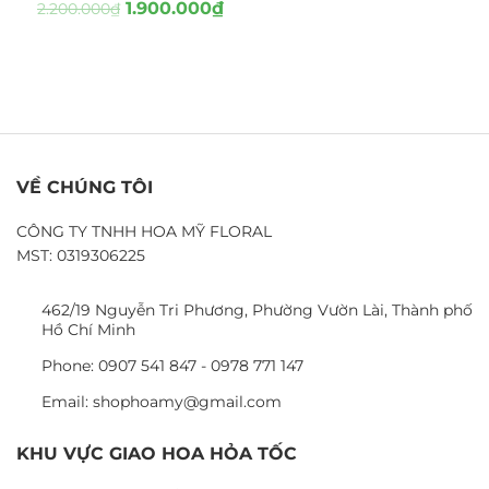
1.900.000
₫
2.200.000
₫
VỀ CHÚNG TÔI
CÔNG TY TNHH HOA MỸ FLORAL
MST: 0319306225
462/19 Nguyễn Tri Phương, Phường Vườn Lài, Thành phố
Hồ Chí Minh
Phone: 0907 541 847 - 0978 771 147
Email: shophoamy@gmail.com
KHU VỰC GIAO HOA HỎA TỐC