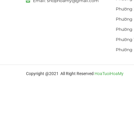
Email: shophoamy@gmail.com
Phường 
Phường 
Phường 
Phường 
Phường
Copyright @2021 All Right Reserved
HoaTuoiHoaMy