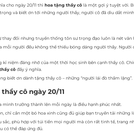
ĩa cho ngày 20/11 thì
hoa tặng thầy cô
là một gợi ý tuyệt vời. B
h trọng và biết ơn tới những người thầy, người cô đã dìu dắt mì
 thay đổi nhưng truyền thống tôn sư trọng đạo luôn là nét văn h
ủa mỗi người đều không thể thiếu bóng dáng người thầy. Người 
kỉ niệm đáng nhớ của một thời học sinh bên cạnh thầy cô. Chính
thầy cô
đầy ý nghĩa.
òng biết ơn dành tặng thầy cô – những “người lái đò thầm lặng”.
thầy cô ngày 20/11
ủa mình trưởng thành lên mỗi ngày là điều hạnh phúc nhất.
ền, chỉ cần một bó hoa xinh cũng đủ giúp bạn truyền tải những l
sắc, phù hợp với túi tiền mọi người mà còn rất tinh tế, trang 
u có thể đáp ứng đủ.