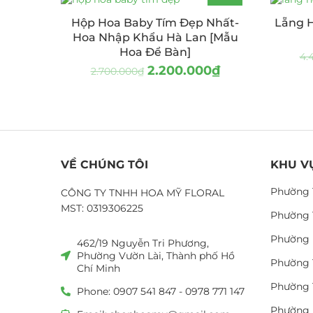
-19%
Hộp Hoa Baby Tím Đẹp Nhất-
Lẵng 
Hoa Nhập Khẩu Hà Lan [Mẫu
Hoa Để Bàn]
4.
2.200.000
₫
2.700.000
₫
VỀ CHÚNG TÔI
KHU V
Phường 
CÔNG TY TNHH HOA MỸ FLORAL
MST: 0319306225
Phường 
Phường 
462/19 Nguyễn Tri Phương,
Phường Vườn Lài, Thành phố Hồ
Phường 
Chí Minh
Phường 
Phone: 0907 541 847 - 0978 771 147
Phường 