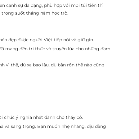
ên cạnh sự đa dạng, phù hợp với mọi túi tiền thì
nh trong suốt tháng năm học trò.
óa đẹp được người Việt tiếp nối và giữ gìn.
đã mang đến tri thức và truyền lửa cho những đam
 vì thế, dù xa bao lâu, dù bận rộn thế nào cũng
ời chúc ý nghĩa nhất dành cho thầy cô.
nhã và sang trọng. Bạn muốn nhẹ nhàng, dịu dàng