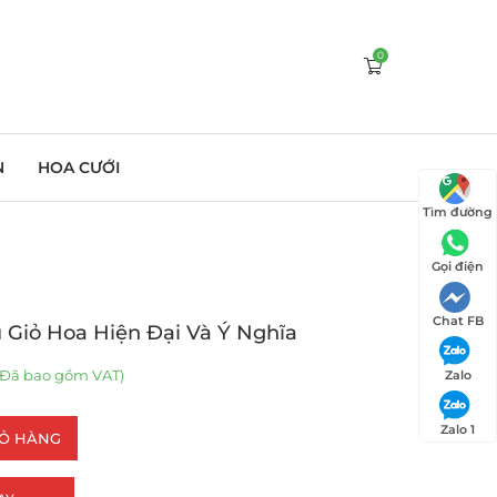
0
N
HOA CƯỚI
Tìm đường
Gọi điện
Chat FB
Giỏ Hoa Hiện Đại Và Ý Nghĩa
Đã bao gồm VAT)
Zalo
Zalo 1
IỎ HÀNG