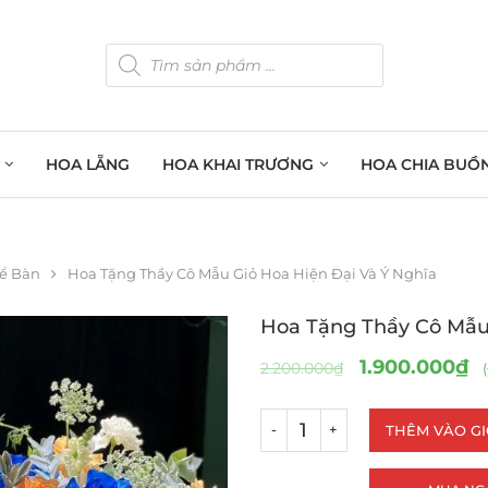
HOA LẴNG
HOA KHAI TRƯƠNG
HOA CHIA BUỒ
Để Bàn
Hoa Tặng Thầy Cô Mẫu Giỏ Hoa Hiện Đại Và Ý Nghĩa
Hoa Tặng Thầy Cô Mẫu 
1.900.000
₫
2.200.000
₫
(
THÊM VÀO G