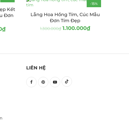
-19%
-15%
ẹp Kết
HOT
Lẵng Hoa Hồng Tím, Cúc Mẫu
ẫu Đơn
Đơn Tím Đẹp
1.100.000
₫
0
₫
1.300.000
₫
LIÊN HỆ
ền