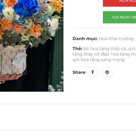
MUA NG
GỌI NGAY 09
Danh mục:
Hoa Khai trương
,
Thẻ:
bó hoa tặng thầy cô
,
giỏ
tặng thầy cô đẹp
,
hoa tặng th
giỏ hoa tặng sang trọng
Share