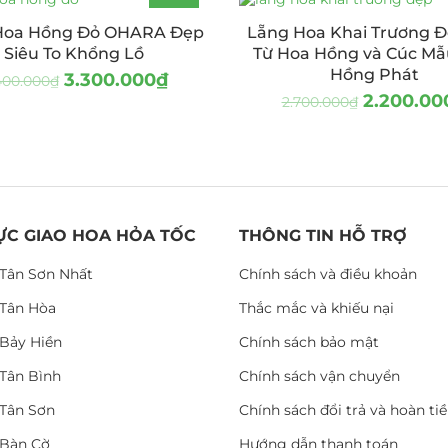
-25%
Hoa Hồng Đỏ OHARA Đẹp
Lẵng Hoa Khai Trương Đ
Siêu To Khổng Lồ
Từ Hoa Hồng và Cúc M
Hồng Phát
3.300.000
₫
400.000
₫
2.200.00
2.700.000
₫
ỰC GIAO HOA HỎA TỐC
THÔNG TIN HỖ TRỢ
Tân Sơn Nhất
Chính sách và điều khoản
Tân Hòa
Thắc mắc và khiếu nại
Bảy Hiền
Chính sách bảo mật
Tân Bình
Chính sách vận chuyển
Tân Sơn
Chính sách đổi trả và hoàn ti
Bàn Cờ
Hướng dẫn thanh toán