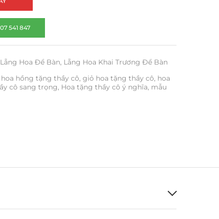
AY
07 541 847
Lẵng Hoa Để Bàn
,
Lẵng Hoa Khai Trương Để Bàn
 hoa hồng tặng thầy cô
,
giỏ hoa tặng thầy cô
,
hoa
ầy cô sang trọng
,
Hoa tặng thầy cô ý nghĩa
,
mẫu