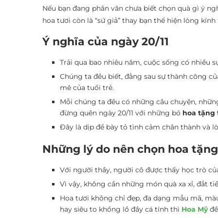
Nếu bạn đang phân vân chưa biết chọn quà gì ý ngh
hoa tươi còn là “sứ giả” thay bạn thể hiện lòng kín
Ý nghĩa của ngày 20/11
Trải qua bao nhiêu năm, cuộc sống có nhiều sự
Chúng ta đều biết, đằng sau sự thành công c
mê của tuổi trẻ.
Mỗi chúng ta đều có những câu chuyện, những 
đừng quên ngày 20/11 với những bó
hoa tặng 
Đây là dịp để bày tỏ tình cảm chân thành và l
Những lý do nên chọn hoa tặng 
Với người thầy, người cô được thấy học trò c
Vì vậy, không cần những món quà xa xỉ, đắt ti
Hoa tươi không chỉ đẹp, đa dạng mẫu mã, màu 
hay siêu to khổng lồ đầy cá tính thì
Hoa Mỹ
đề