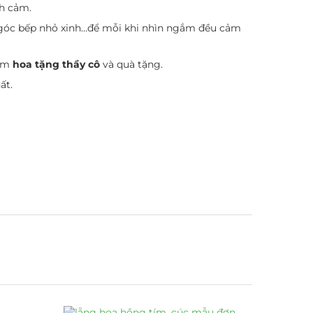
nh cảm.
, góc bếp nhỏ xinh…để mỗi khi nhìn ngắm đều cảm
hẩm
hoa tặng thầy cô
và quà tặng.
ất.