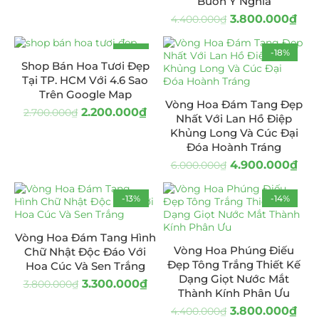
Buồn Ý Nghĩa
3.800.000
₫
4.400.000
₫
-19%
-18%
Shop Bán Hoa Tươi Đẹp
Tại TP. HCM Với 4.6 Sao
Trên Google Map
Vòng Hoa Đám Tang Đẹp
2.200.000
₫
2.700.000
₫
Nhất Với Lan Hồ Điệp
Khủng Long Và Cúc Đại
Đóa Hoành Tráng
4.900.000
₫
6.000.000
₫
-13%
-14%
Vòng Hoa Đám Tang Hình
Vòng Hoa Phúng Điếu
Chữ Nhật Độc Đáo Với
Đẹp Tông Trắng Thiết Kế
Hoa Cúc Và Sen Trắng
Dạng Giọt Nước Mắt
3.300.000
₫
3.800.000
₫
Thành Kính Phân Ưu
3.800.000
₫
4.400.000
₫