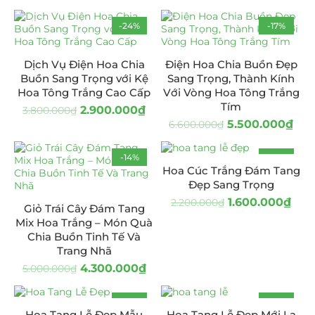
-24%
-17%
Dịch Vụ Điện Hoa Chia
Điện Hoa Chia Buồn Đẹp
Buồn Sang Trọng với Kệ
Sang Trọng, Thành Kính
Hoa Tông Trắng Cao Cấp
Với Vòng Hoa Tông Trắng
Tím
2.900.000
₫
3.800.000
₫
5.500.000
₫
6.600.000
₫
-14%
-27%
Hoa Cúc Trắng Đám Tang
Đẹp Sang Trọng
1.600.000
₫
2.200.000
₫
Giỏ Trái Cây Đám Tang
Mix Hoa Trắng – Món Quà
Chia Buồn Tinh Tế Và
Trang Nhã
4.300.000
₫
5.000.000
₫
-33%
-35%
Hoa Tang Lễ Đẹp Mẫu
Hoa Tang Lễ Đẹp Mới Lạ