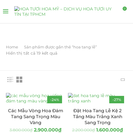
0
Home
Sản phẩm được gắn thẻ “hoa tang lễ”
Hiển thị tất cả 19 kết quả
-24%
-27%
Các Mẫu Vòng Hoa Đám
Đặt Hoa Tang Lễ Kệ 2
Tang Sang Trọng Màu
Tầng Màu Trắng Xanh
Vàng
Sang Trọng
2.900.000
₫
1.600.000
₫
3.800.000
₫
2.200.000
₫