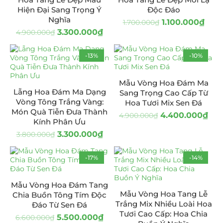
Hiện Đại Sang Trọng Ý
Độc Đáo
Nghĩa
1.100.000
₫
1.700.000
₫
3.300.000
₫
4.900.000
₫
-13%
-10%
Mẫu Vòng Hoa Đám Ma
Lẵng Hoa Đám Ma Dạng
Sang Trọng Cao Cấp Từ
Vòng Tông Trắng Vàng:
Hoa Tươi Mix Sen Đá
Món Quà Tiễn Đưa Thành
4.400.000
₫
4.900.000
₫
Kính Phân Ưu
3.300.000
₫
3.800.000
₫
-17%
-14%
Mẫu Vòng Hoa Đám Tang
Mẫu Vòng Hoa Tang Lễ
Chia Buồn Tông Tím Độc
Trắng Mix Nhiều Loài Hoa
Đáo Từ Sen Đá
Tươi Cao Cấp: Hoa Chia
5.500.000
₫
6.600.000
₫