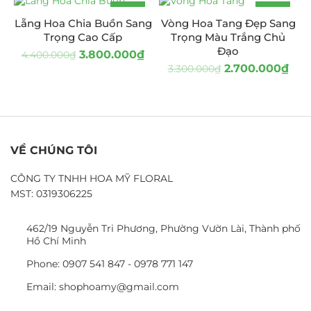
-14%
-18%
Lẵng Hoa Chia Buồn Sang
Vòng Hoa Tang Đẹp Sang
Trọng Cao Cấp
Trọng Màu Trắng Chủ
Đạo
3.800.000
₫
4.400.000
₫
2.700.000
₫
3.300.000
₫
VỀ CHÚNG TÔI
CÔNG TY TNHH HOA MỸ FLORAL
MST: 0319306225
462/19 Nguyễn Tri Phương, Phường Vườn Lài, Thành phố
Hồ Chí Minh
Phone: 0907 541 847 - 0978 771 147
Email: shophoamy@gmail.com