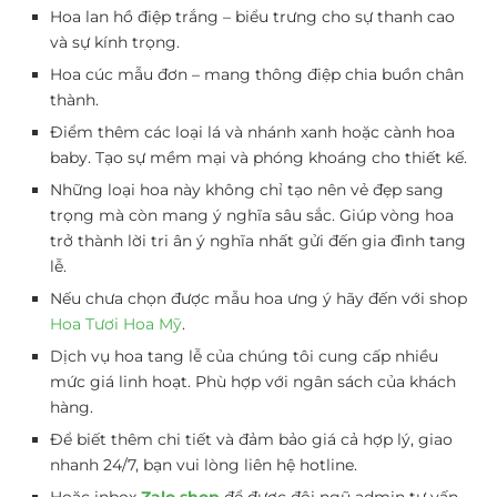
Hoa lan hồ điệp trắng – biểu trưng cho sự thanh cao
và sự kính trọng.
Hoa cúc mẫu đơn – mang thông điệp chia buồn chân
thành.
Điểm thêm các loại lá và nhánh xanh hoặc cành hoa
baby. Tạo sự mềm mại và phóng khoáng cho thiết kế.
Những loại hoa này không chỉ tạo nên vẻ đẹp sang
trọng mà còn mang ý nghĩa sâu sắc. Giúp vòng hoa
trở thành lời tri ân ý nghĩa nhất gửi đến gia đình tang
lễ.
Nếu chưa chọn được mẫu hoa ưng ý hãy đến với shop
Hoa Tươi Hoa Mỹ
.
Dịch vụ hoa tang lễ của chúng tôi cung cấp nhiều
mức giá linh hoạt. Phù hợp với ngân sách của khách
hàng.
Để biết thêm chi tiết và đảm bảo giá cả hợp lý, giao
nhanh 24/7, bạn vui lòng liên hệ hotline.
Hoặc inbox
Zalo shop
để được đội ngũ admin tư vấn