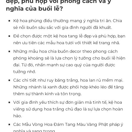
đẹp, phù hợp với phong cách và ý
nghĩa của buổi lễ?
Kệ hoa phúng điếu thường mang ý nghĩa tri ân. Chia
sẻ nỗi buồn sâu sắc với gia đình người đã khuất.
Để chọn được một kệ hoa tang lễ đẹp và phù hợp, bạn
nên ưu tiên các mẫu hoa tươi với thiết kế trang nhã.
Những mẫu hoa chia buồn decor theo phong cách
phóng khoáng sẽ là lựa chọn lý tưởng cho buổi lễ hiện
đại. Từ đó, nhấn mạnh sự cao quý của người được
tưởng nhớ.
Các chi tiết như ruy băng trắng, hoa lan rủ mềm mại.
Những nhánh lá xanh được phối hợp khéo léo để tăng
thêm sự thành kính và tôn trọng.
Với gia đình yêu thích sự đơn giản mà tinh tế, kệ hoa
viếng sử dụng hoa trắng chủ đạo là sự lựa chọn hoàn
hảo.
Các Mẫu Vòng Hoa Đám Tang Màu Vàng Phật pháp ý
nghĩa và sang trọng.