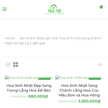
0
Home
Sản phẩm được gắn thẻ “hoa sinh nhật sang chảnh”
Hiển thị tất cả 2 kết quả
-20%
-13%
Hoa Sinh Nhật Đẹp Sang
Hoa Sinh Nhật Sang
Trọng-Lẵng Hoa Để Bàn
Chảnh-Lẵng Hoa Cúc
Mẫu Đơn và Hoa Hồng
880.000
₫
1.100.000
₫
3.300.000
₫
3.800.000
₫