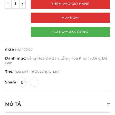
THÊM VÀO GIỎ HÀNG
MUA NGAY
GỌI NGAY 0907 541 847
SKU:
HM-17264
Danh mục:
Lẵng Hoa Để Bàn
,
Lẵng Hoa Khai Trương Để
Bàn
Thẻ:
hoa sinh nhật sang chảnh
Share
MÔ TẢ