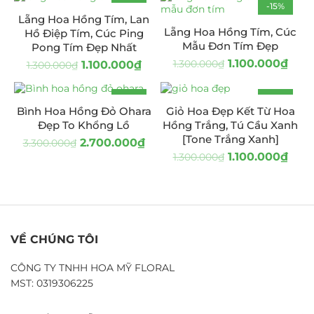
-15%
-15%
Lẵng Hoa Hồng Tím, Lan
HOT
Lẵng Hoa Hồng Tím, Cúc
Hồ Điệp Tím, Cúc Ping
Mẫu Đơn Tím Đẹp
Pong Tím Đẹp Nhất
1.100.000
₫
1.300.000
₫
1.100.000
₫
1.300.000
₫
-18%
-15%
Bình Hoa Hồng Đỏ Ohara
Giỏ Hoa Đẹp Kết Từ Hoa
HOT
Đẹp To Khổng Lồ
Hồng Trắng, Tú Cầu Xanh
[Tone Trắng Xanh]
2.700.000
₫
3.300.000
₫
1.100.000
₫
1.300.000
₫
VỀ CHÚNG TÔI
CÔNG TY TNHH HOA MỸ FLORAL
MST: 0319306225