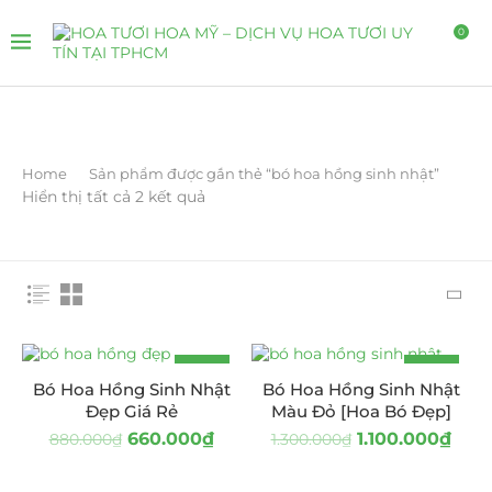
0
Home
Sản phẩm được gắn thẻ “bó hoa hồng sinh nhật”
Hiển thị tất cả 2 kết quả
-25%
-15%
Bó Hoa Hồng Sinh Nhật
Bó Hoa Hồng Sinh Nhật
Đẹp Giá Rẻ
Màu Đỏ [Hoa Bó Đẹp]
660.000
₫
1.100.000
₫
880.000
₫
1.300.000
₫