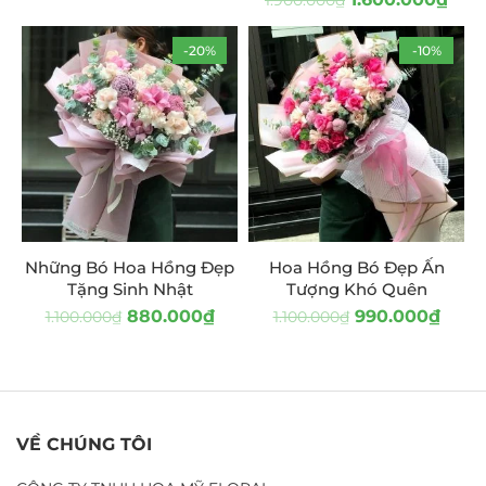
1.900.000
₫
-20%
-10%
Những Bó Hoa Hồng Đẹp
Hoa Hồng Bó Đẹp Ấn
Tặng Sinh Nhật
Tượng Khó Quên
880.000
₫
990.000
₫
1.100.000
₫
1.100.000
₫
VỀ CHÚNG TÔI