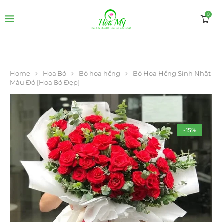
0
Home
Hoa Bó
Bó hoa hồng
Bó Hoa Hồng Sinh Nhật
Màu Đỏ [Hoa Bó Đẹp]
-15%