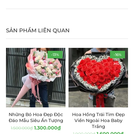
SẢN PHẨM LIÊN QUAN
-13%
-16%
HOT
Những Bó Hoa Đẹp Độc
Hoa Hồng Trái Tim Đẹp
Đáo Mẫu Siêu Ấn Tượng
Viền Ngoài Hoa Baby
Trắng
1.300.000
₫
1.500.000
₫
1.600.000
₫