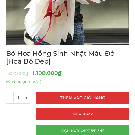
Bó Hoa Hồng Sinh Nhật Màu Đỏ
[Hoa Bó Đẹp]
1.100.000
₫
1.300.000
₫
(Đã bao gồm VAT)
THÊM VÀO GIỎ HÀNG
MUA NGAY
GỌI NGAY 0907 541 847