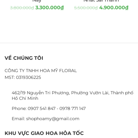
3.300.000
₫
4.900.000
₫
3.800.000
₫
5.500.000
₫
VỀ CHÚNG TÔI
CÔNG TY TNHH HOA MỸ FLORAL
MST: 0319306225
462/19 Nguyễn Tri Phương, Phường Vườn Lài, Thành phố
Hồ Chí Minh
Phone: 0907 541 847 - 0978 771 147
Email: shophoamy@gmail.com
KHU VỰC GIAO HOA HỎA TỐC