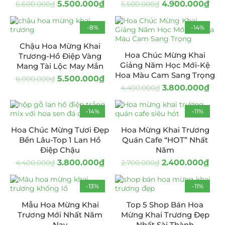
5.500.000
₫
4.900.000
₫
6.600.000
₫
5.500.000
₫
-8%
-14%
Chậu Hoa Mừng Khai
Hoa Chúc Mừng Khai
Trương-Hồ Điệp Vàng
Giảng Năm Học Mới-Kệ
Mang Tài Lộc May Mắn
Hoa Màu Cam Sang Trọng
5.500.000
₫
6.000.000
₫
3.800.000
₫
4.400.000
₫
-14%
-11%
HOT
Hoa Chúc Mừng Tươi Đẹp
Hoa Mừng Khai Trương
Bền Lâu-Top 1 Lan Hồ
Quán Cafe “HOT” Nhất
Điệp Chậu
Năm
3.800.000
₫
2.400.000
₫
4.400.000
₫
2.700.000
₫
-13%
-11%
Mẫu Hoa Mừng Khai
Top 5 Shop Bán Hoa
Trương Mới Nhất Năm
Mừng Khai Trương Đẹp
Nay
Nhất Sài Thành