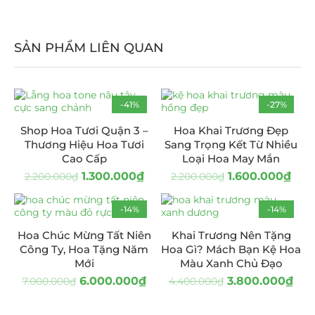
SẢN PHẨM LIÊN QUAN
-41%
-27%
Shop Hoa Tươi Quận 3 –
Hoa Khai Trương Đẹp
Thương Hiệu Hoa Tươi
Sang Trọng Kết Từ Nhiều
Cao Cấp
Loại Hoa May Mắn
1.300.000
₫
1.600.000
₫
2.200.000
₫
2.200.000
₫
-14%
-14%
Hoa Chúc Mừng Tất Niên
Khai Trương Nên Tặng
Công Ty, Hoa Tặng Năm
Hoa Gì? Mách Bạn Kệ Hoa
Mới
Màu Xanh Chủ Đạo
6.000.000
₫
3.800.000
₫
7.000.000
₫
4.400.000
₫