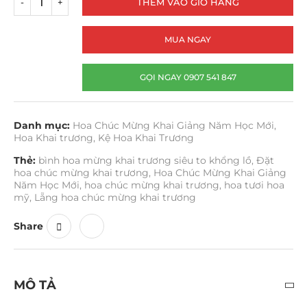
THÊM VÀO GIỎ HÀNG
MUA NGAY
GỌI NGAY 0907 541 847
Danh mục:
Hoa Chúc Mừng Khai Giảng Năm Học Mới
,
Hoa Khai trương
,
Kệ Hoa Khai Trương
Thẻ:
bình hoa mừng khai trương siêu to khổng lồ
,
Đặt
hoa chúc mừng khai trương
,
Hoa Chúc Mừng Khai Giảng
Năm Học Mới
,
hoa chúc mừng khai trương
,
hoa tươi hoa
mỹ
,
Lẵng hoa chúc mừng khai trương
Share
MÔ TẢ