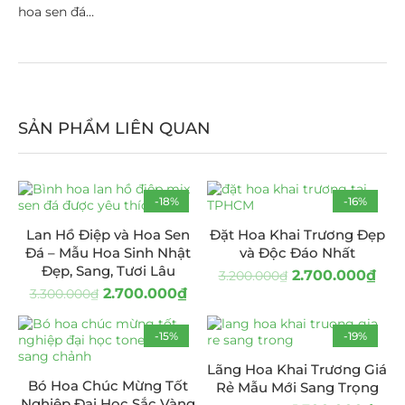
hoa sen đá…
SẢN PHẨM LIÊN QUAN
-18%
-16%
Lan Hồ Điệp và Hoa Sen
Đặt Hoa Khai Trương Đẹp
Đá – Mẫu Hoa Sinh Nhật
và Độc Đáo Nhất
Đẹp, Sang, Tươi Lâu
2.700.000
₫
3.200.000
₫
2.700.000
₫
3.300.000
₫
-15%
-19%
Lãng Hoa Khai Trương Giá
Bó Hoa Chúc Mừng Tốt
Rẻ Mẫu Mới Sang Trọng
Nghiệp Đại Học Sắc Vàng