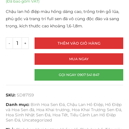
(Đã bao gồm VAT)
Chậu lan hồ điệp màu hồng dáng cao, trồng trên gỗ lũa,
phủ gốc và trang trí full sen đá vô cùng độc đáo và sang
trọng, kích thước cao khoảng 1,6-1,8m.
THÊM VÀO GIỎ HÀNG
MUA NGAY
GỌI NGAY 0907 541 847
SKU:
SD87159
Danh mục:
Bình Hoa Sen Đá
,
Chậu Lan Hồ Điệp
,
Hồ Điệp
và Hoa Sen đá
,
Hoa Khai trương
,
Hoa Khai Trương Sen Đá
,
Hoa Sinh Nhật Sen Đá
,
Hoa Tết
,
Tiểu Cảnh Lan Hồ Điệp
Sen Đá
,
Uncategorized