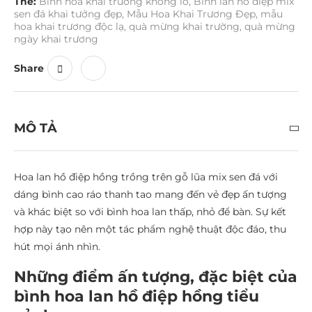
Thẻ:
Bình hoa khai trương khổng lồ
,
Bình lan hồ điệp mix
sen đá khai tưởng đẹp
,
Mẫu Hoa Khai Trương Đẹp
,
mẫu
hoa khai trương độc lạ
,
quà mừng khai trường
,
quà mừng
ngày khai trương
Share
MÔ TẢ
Hoa lan hồ điệp hồng trồng trên gỗ lũa mix sen đá với
dáng bình cao ráo thanh tao mang đến vẻ đẹp ấn tượng
và khác biệt so với bình hoa lan thấp, nhỏ để bàn. Sự kết
hợp này tạo nên một tác phẩm nghệ thuật độc đáo, thu
hút mọi ánh nhìn.
Những điểm ấn tượng, đặc biệt của
bình hoa lan hồ điệp hồng tiểu