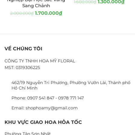
1.300.000
₫
1.600.000
₫
Sang Chảnh
1.700.000
₫
2.000.000
₫
VỀ CHÚNG TÔI
CÔNG TY TNHH HOA MỸ FLORAL
MST: 0319306225
462/19 Nguyễn Tri Phương, Phường Vườn Lài, Thành phố
Hồ Chí Minh
Phone: 0907 541 847 - 0978 771 147
Email: shophoamy@gmail.com
KHU VỰC GIAO HOA HỎA TỐC
Phường Tân Sơn Nhất