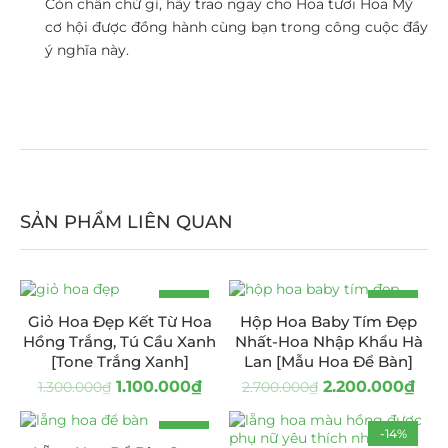
Còn chần chừ gì, hãy trao ngay cho Hoa tươi Hoa Mỹ
cơ hội được đồng hành cùng bạn trong công cuộc đầy
ý nghĩa này.
SẢN PHẨM LIÊN QUAN
-15%
-19%
Giỏ Hoa Đẹp Kết Từ Hoa
Hộp Hoa Baby Tím Đẹp
Hồng Trắng, Tú Cầu Xanh
Nhất-Hoa Nhập Khẩu Hà
[Tone Trắng Xanh]
Lan [Mẫu Hoa Để Bàn]
1.100.000
₫
2.200.000
₫
1.300.000
₫
2.700.000
₫
-19%
-14%