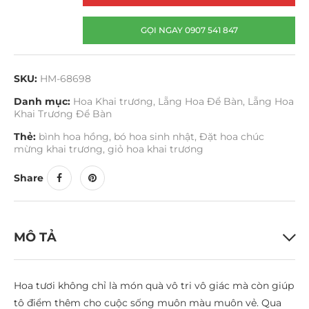
GỌI NGAY 0907 541 847
SKU:
HM-68698
Danh mục:
Hoa Khai trương
,
Lẵng Hoa Để Bàn
,
Lẵng Hoa
Khai Trương Để Bàn
Thẻ:
bình hoa hồng
,
bó hoa sinh nhật
,
Đặt hoa chúc
mừng khai trương
,
giỏ hoa khai trương
Share
MÔ TẢ
Hoa tươi không chỉ là món quà vô tri vô giác mà còn giúp
tô điểm thêm cho cuộc sống muôn màu muôn vẻ. Qua