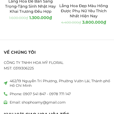
Lẵng Hoa Để Bàn Sang
Lẵng Hoa Đẹp Màu Hồng
Trọng-Tặng Sinh Nhật Hay
Được Phụ Nữ Yêu Thích
Khai Trương Đều Hợp
Nhất Hiện Nay
1.300.000
₫
1.600.000
₫
3.800.000
₫
4.400.000
₫
VỀ CHÚNG TÔI
CÔNG TY TNHH HOA MỸ FLORAL
MST: 0319306225
462/19 Nguyễn Tri Phương, Phường Vườn Lài, Thành phố
Hồ Chí Minh
Phone: 0907 541 847 - 0978 771 147
Email: shophoamy@gmail.com