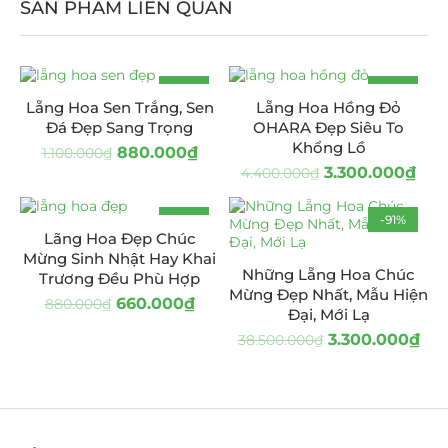
SẢN PHẨM LIÊN QUAN
-20%
-25%
Lẵng Hoa Sen Trắng, Sen
Lẵng Hoa Hồng Đỏ
Đá Đẹp Sang Trọng
OHARA Đẹp Siêu To
Khổng Lồ
880.000
₫
1.100.000
₫
3.300.000
₫
4.400.000
₫
-25%
-91%
Lãng Hoa Đẹp Chúc
HOT
Mừng Sinh Nhật Hay Khai
Những Lẵng Hoa Chúc
Trương Đều Phù Hợp
Mừng Đẹp Nhất, Mẫu Hiện
660.000
₫
880.000
₫
Đại, Mới Lạ
3.300.000
₫
38.500.000
₫