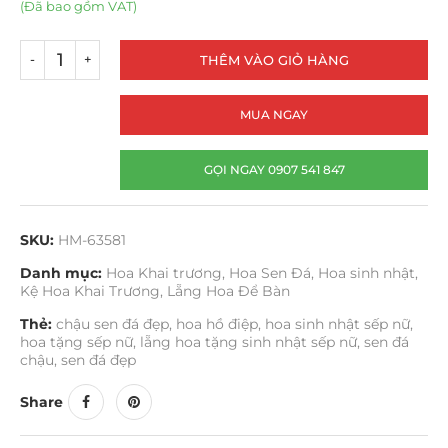
(Đã bao gồm VAT)
THÊM VÀO GIỎ HÀNG
MUA NGAY
GỌI NGAY 0907 541 847
SKU:
HM-63581
Danh mục:
Hoa Khai trương
,
Hoa Sen Đá
,
Hoa sinh nhật
,
Kệ Hoa Khai Trương
,
Lẵng Hoa Để Bàn
Thẻ:
chậu sen đá đẹp
,
hoa hồ điệp
,
hoa sinh nhật sếp nữ
,
hoa tặng sếp nữ
,
lẵng hoa tặng sinh nhật sếp nữ
,
sen đá
chậu
,
sen đá đẹp
Share