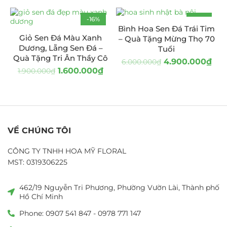
-16%
-18%
Bình Hoa Sen Đá Trái Tim
HOT
Giỏ Sen Đá Màu Xanh
– Quà Tặng Mừng Thọ 70
Dương, Lẵng Sen Đá –
Tuổi
Quà Tặng Tri Ân Thầy Cô
4.900.000
₫
6.000.000
₫
1.600.000
₫
1.900.000
₫
VỀ CHÚNG TÔI
CÔNG TY TNHH HOA MỸ FLORAL
MST: 0319306225
462/19 Nguyễn Tri Phương, Phường Vườn Lài, Thành phố
Hồ Chí Minh
Phone: 0907 541 847 - 0978 771 147