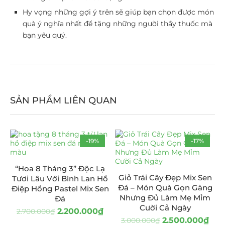
Hy vọng những gợi ý trên sẽ giúp bạn chọn được món
quà ý nghĩa nhất để tặng những người thầy thuốc mà
bạn yêu quý.
SẢN PHẨM LIÊN QUAN
-19%
-17%
“Hoa 8 Tháng 3” Độc Lạ
Giỏ Trái Cây Đẹp Mix Sen
Tươi Lâu Với Bình Lan Hồ
Đá – Món Quà Gọn Gàng
Điệp Hồng Pastel Mix Sen
Nhưng Đủ Làm Mẹ Mỉm
Đá
Cười Cả Ngày
2.200.000
₫
2.700.000
₫
2.500.000
₫
3.000.000
₫