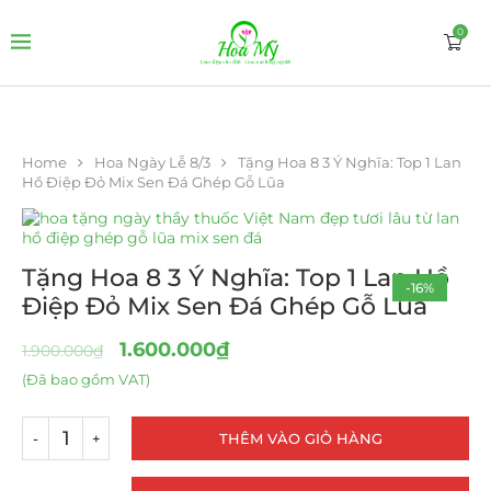
0
Home
Hoa Ngày Lễ 8/3
Tặng Hoa 8 3 Ý Nghĩa: Top 1 Lan
Hồ Điệp Đỏ Mix Sen Đá Ghép Gỗ Lũa
Tặng Hoa 8 3 Ý Nghĩa: Top 1 Lan Hồ
-16%
Điệp Đỏ Mix Sen Đá Ghép Gỗ Lũa
1.600.000
₫
1.900.000
₫
(Đã bao gồm VAT)
THÊM VÀO GIỎ HÀNG