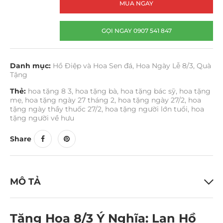
MUA NGAY
GỌI NGAY 0907 541 847
Danh mục:
Hồ Điệp và Hoa Sen đá
,
Hoa Ngày Lễ 8/3
,
Quà
Tặng
Thẻ:
hoa tặng 8 3
,
hoa tặng bà
,
hoa tặng bác sỹ
,
hoa tặng
mẹ
,
hoa tặng ngày 27 tháng 2
,
hoa tặng ngày 27/2
,
hoa
tặng ngày thầy thuốc 27/2
,
hoa tặng người lớn tuổi
,
hoa
tặng người về hưu
Share
MÔ TẢ
Tặng Hoa 8/3 Ý Nghĩa: Lan Hồ