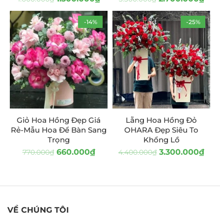
-14%
-25%
Giỏ Hoa Hồng Đẹp Giá
Lẵng Hoa Hồng Đỏ
Rẻ-Mẫu Hoa Để Bàn Sang
OHARA Đẹp Siêu To
Trọng
Khổng Lồ
660.000
₫
3.300.000
₫
770.000
₫
4.400.000
₫
VỀ CHÚNG TÔI