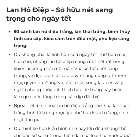
Lan Hồ Điệp – Sở hữu nét sang
trọng cho ngày tết
50 cành lan hồ điệp trắng, lan thái trắng, bình thủy
tinh cao cấp, kiểu cắm tròn đều mặt, phụ liệu sang
trọng.
Dù không phải là linh hồn của ngày tết như hoa mai,
hoa đào, nhưng lan hồ điệp mang một nét rất riêng,
khiến ai cũng phải mê mẩn. Vừa sở hữu nét sang
trọng, vẻ đẹp tao nhã, cao quý nhưng cũng rất mềm
mại, quyến rũ. Cùng với đó là sức sống lâu bền và ý
nghĩa phong thủy rất, thích hợp để trưng bày hoặc
làm quà biếu tặng trong các dịp đặc biệt.
Ngoài Tết, bình hoa lan hồ điệp trắng mix hoa lan thái
trắng tinh tế trong mọi dịp như hoa khai trương, sinh
nhật, tân gia….
Dù thiết kế hoa kiểu bình nhỏ hay lớn đều không thể
che dấu sự sang trọng, hiện đại của loài hoa vương giả