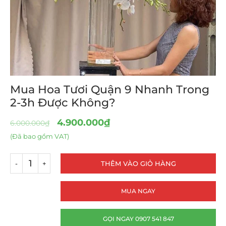
Mua Hoa Tươi Quận 9 Nhanh Trong
2-3h Được Không?
4.900.000
₫
6.000.000
₫
(Đã bao gồm VAT)
THÊM VÀO GIỎ HÀNG
MUA NGAY
GỌI NGAY 0907 541 847