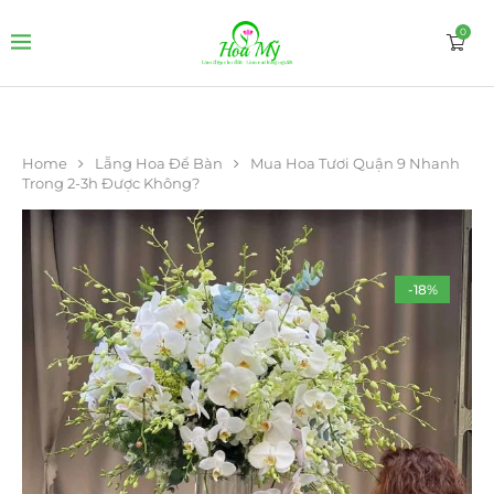
0
Home
Lẵng Hoa Để Bàn
Mua Hoa Tươi Quận 9 Nhanh
Trong 2-3h Được Không?
-18%