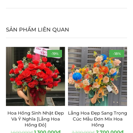
SẢN PHẨM LIÊN QUAN
-19%
-18%
Hoa Hồng Sinh Nhật Đẹp
Lẵng Hoa Đẹp Sang Trọng
Và Ý Nghĩa [Lẵng Hoa
Cúc Mẫu Đơn Mix Hoa
Hồng Đỏ]
Hồng
1.300.000
₫
2.700.000
₫
1.600.000
₫
3.300.000
₫