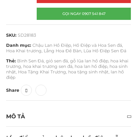
GỌI NGAY 0907 541 847
SKU:
SD28183
Danh mục:
Chậu Lan Hồ Điệp
,
Hồ Điệp và Hoa Sen đá
,
Hoa Khai trương
,
Lẵng Hoa Để Bàn
,
Lũa Hồ Điệp Sen Đá
Thẻ:
Bình Sen Đá
,
giỏ sen đá
,
gỗ lũa lan hồ điệp
,
hoa khai
trương
,
hoa khai trương sen đá
,
hoa lan hồ điệp
,
hoa sinh
nhật
,
Hoa Tặng Khai Trương
,
hoa tặng sinh nhật
,
lan hồ
điệp
Share
MÔ TẢ