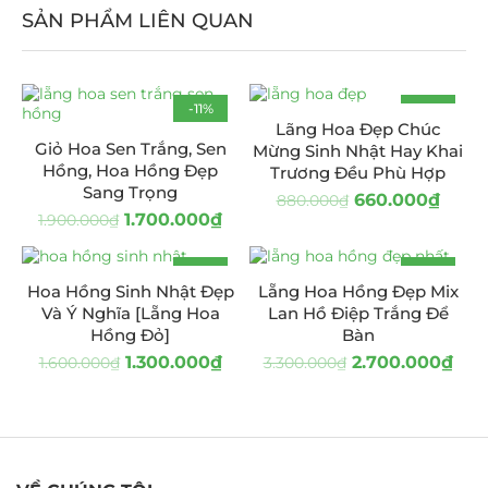
SẢN PHẨM LIÊN QUAN
-11%
-25%
Lãng Hoa Đẹp Chúc
HOT
Giỏ Hoa Sen Trắng, Sen
Mừng Sinh Nhật Hay Khai
Hồng, Hoa Hồng Đẹp
Trương Đều Phù Hợp
Sang Trọng
660.000
₫
880.000
₫
1.700.000
₫
1.900.000
₫
-19%
-18%
Hoa Hồng Sinh Nhật Đẹp
Lẵng Hoa Hồng Đẹp Mix
HOT
Và Ý Nghĩa [Lẵng Hoa
Lan Hồ Điệp Trắng Để
Hồng Đỏ]
Bàn
1.300.000
₫
2.700.000
₫
1.600.000
₫
3.300.000
₫