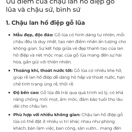
Ưu điểm của chậu lan hồ điệp gỗ
lũa và chậu sứ, bình sứ
1. Chậu lan hồ điệp gỗ lũa
Mẫu đẹp, độc đáo:
Gỗ lũa có hình dáng tự nhiên, mỗi
chậu đều là duy nhất, tạo nên điểm nhấn ấn tượng cho
không gian. Sự kết hợp giữa vẻ đẹp thanh tao của lan
hồ điệp và nét mộc mạc của gỗ lũa mang đến sự hài
hòa, gần gũi với thiên nhiên.
Thoáng khí, thoát nước tốt:
Gỗ lũa có nhiều khe hở,
giúp rễ lan hồ điệp dễ dàng hô hấp và thoát nước, hạn
chế tình trạng úng rễ, thối rễ.
Độ bền cao:
Gỗ lũa đã trải qua quá trình xử lý, có khả
năng chống mối mọt, ẩm mốc, đảm bảo tuổi thọ lâu
dài cho chậu lan.
Phù hợp với nhiều không gian:
Chậu lan hồ điệp gỗ
lũa có thể đặt ở nhiều vị trí khác nhau như phòng
khách, bàn làm việc, ban công, sân vườn… mang đến