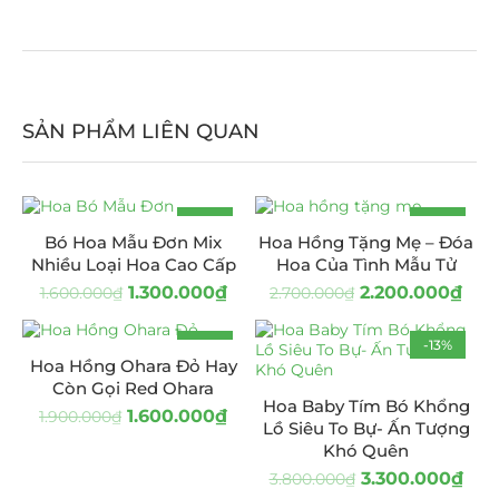
SẢN PHẨM LIÊN QUAN
-19%
-19%
Bó Hoa Mẫu Đơn Mix
Hoa Hồng Tặng Mẹ – Đóa
HOT
Nhiều Loại Hoa Cao Cấp
Hoa Của Tình Mẫu Tử
1.300.000
₫
2.200.000
₫
1.600.000
₫
2.700.000
₫
-16%
-13%
Hoa Hồng Ohara Đỏ Hay
Còn Gọi Red Ohara
Hoa Baby Tím Bó Khổng
1.600.000
₫
1.900.000
₫
Lồ Siêu To Bự- Ấn Tượng
Khó Quên
3.300.000
₫
3.800.000
₫