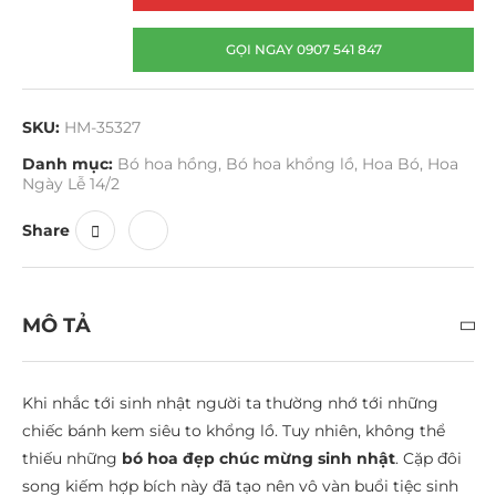
GỌI NGAY 0907 541 847
SKU:
HM-35327
Danh mục:
Bó hoa hồng
,
Bó hoa khổng lồ
,
Hoa Bó
,
Hoa
Ngày Lễ 14/2
Share
MÔ TẢ
Khi nhắc tới sinh nhật người ta thường nhớ tới những
chiếc bánh kem siêu to khổng lồ. Tuy nhiên, không thể
thiếu những
bó hoa đẹp chúc mừng sinh nhật
. Cặp đôi
song kiếm hợp bích này đã tạo nên vô vàn buổi tiệc sinh