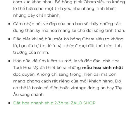
cảm xúc khác nhau. Bó hồng pink Ohara siêu to khổng
lồ thể hiện cho một tình yêu nhẹ nhàng, tinh khiết
nhưng đầy chân thành.
Cảm nhận hết vẻ đẹp của hoa bạn sẽ thấy những tác
dụng thần kỳ mà hoa mang lại cho đời sống tinh thần.
Đặc biệt khi sở hữu một bó hồng Ohara siêu to khổng
lồ, bạn đủ tự tin để “chặt chém” mọi đối thủ trên tình
trường của mình.
Hơn nữa, để tìm kiếm sự mới lạ và độc đáo, nhà Hoa
Tươi Hoa Mỹ đã thiết kế ra những
mẫu hoa sinh nhật
độc quyền. Không chỉ sang trọng, hiện đại mà còn
mang phong cách rất riêng của mỗi khách hàng. Đó
có thể là basic cổ điển hoặc vintage đơn giản hay Tây
Âu sang chảnh.
Đặt hoa nhanh ship 2-3h tại ZALO SHOP