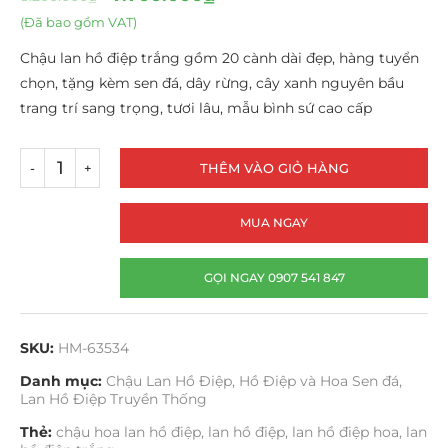
(Đã bao gồm VAT)
Chậu lan hồ điệp trắng gồm 20 cành dài đẹp, hàng tuyển
chọn, tặng kèm sen đá, dây rừng, cây xanh nguyên bầu
trang trí sang trọng, tươi lâu, mẫu bình sứ cao cấp
THÊM VÀO GIỎ HÀNG
MUA NGAY
GỌI NGAY 0907 541 847
SKU:
HM-63534
Danh mục:
Chậu Lan Hồ Điệp
,
Hồ Điệp và Hoa Sen đá
,
Lan Hồ Điệp Truyền Thống
Thẻ:
chậu hoa lan hồ điệp
,
lan hồ điệp
,
lan hồ điệp hoa
,
lan