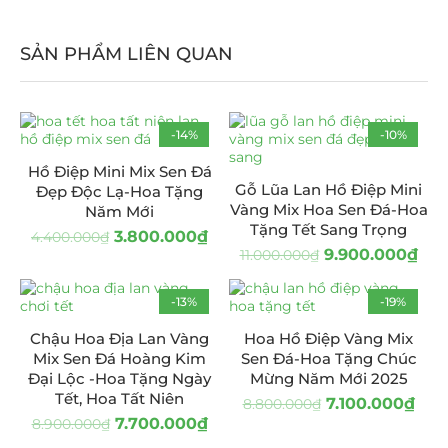
SẢN PHẨM LIÊN QUAN
-14%
-10%
Hồ Điệp Mini Mix Sen Đá
Gỗ Lũa Lan Hồ Điệp Mini
Đẹp Độc Lạ-Hoa Tặng
Vàng Mix Hoa Sen Đá-Hoa
Năm Mới
Tặng Tết Sang Trọng
3.800.000
₫
4.400.000
₫
9.900.000
₫
11.000.000
₫
-13%
-19%
Chậu Hoa Địa Lan Vàng
Hoa Hồ Điệp Vàng Mix
Mix Sen Đá Hoàng Kim
Sen Đá-Hoa Tặng Chúc
Đại Lộc -Hoa Tặng Ngày
Mừng Năm Mới 2025
Tết, Hoa Tất Niên
7.100.000
₫
8.800.000
₫
7.700.000
₫
8.900.000
₫