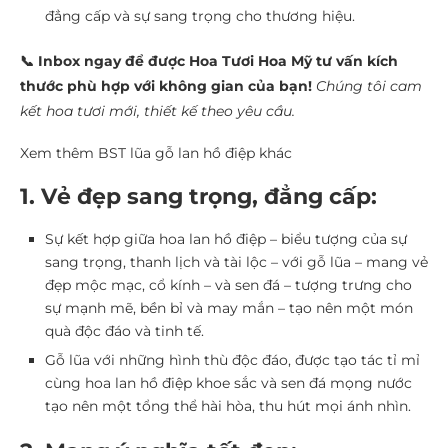
đẳng cấp và sự sang trọng cho thương hiệu.
📞 Inbox ngay để được Hoa Tươi Hoa Mỹ tư vấn kích
thước phù hợp với không gian của bạn!
Chúng tôi cam
kết hoa tươi mới, thiết kế theo yêu cầu.
Xem thêm BST lũa gỗ lan hồ điệp khác
1. Vẻ đẹp sang trọng, đẳng cấp:
Sự kết hợp giữa hoa lan hồ điệp – biểu tượng của sự
sang trọng, thanh lịch và tài lộc – với gỗ lũa – mang vẻ
đẹp mộc mạc, cổ kính – và sen đá – tượng trưng cho
sự mạnh mẽ, bền bỉ và may mắn – tạo nên một món
quà độc đáo và tinh tế.
Gỗ lũa với những hình thù độc đáo, được tạo tác tỉ mỉ
cùng hoa lan hồ điệp khoe sắc và sen đá mọng nước
tạo nên một tổng thể hài hòa, thu hút mọi ánh nhìn.