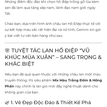
Những điểm độc đáo khi chọn hồ điệp trồng gỗ lũa kèm
sen đá làm quà tặng sếp nam, lãnh đạo nam giới ngày
Tết:
Chào bạn, dựa trên hình ảnh chậu lan Hồ Điệp thực tế với
sự kết hợp màu sắc rất hiện đại và nữ tính, Gemini xin gợi
ý bài viết tư vấn bán hàng như sau:
🌸 TUYỆT TÁC LAN HỒ ĐIỆP “VŨ
KHÚC MÙA XUÂN” – SANG TRỌNG &
KHÁC BIỆT
Nếu bạn đã quá quen thuộc với những chậu lan một màu
truyền thống, thì siêu phẩm
Mix Màu Trắng Đốm & Hồng
Phấn
này chính là làn gió mới đầy nghệ thuật dành cho
không gian của bạn.
🌿 1. Vẻ Đẹp Độc Đáo & Thiết Kế Phá