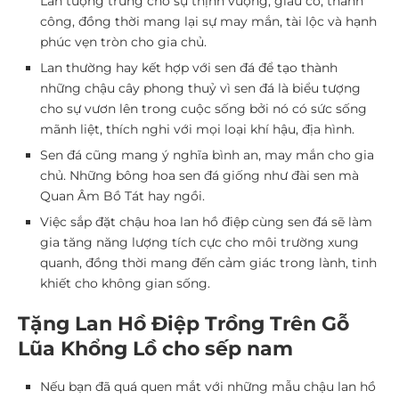
Lan tượng trưng cho sự thịnh vượng, giàu có, thành
công, đồng thời mang lại sự may mắn, tài lộc và hạnh
phúc vẹn tròn cho gia chủ.
Lan thường hay kết hợp với sen đá để tạo thành
những chậu cây phong thuỷ vì sen đá là biểu tượng
cho sự vươn lên trong cuộc sống bởi nó có sức sống
mãnh liệt, thích nghi với mọi loại khí hậu, địa hình.
Sen đá cũng mang ý nghĩa bình an, may mắn cho gia
chủ. Những bông hoa sen đá giống như đài sen mà
Quan Âm Bồ Tát hay ngồi.
Việc sắp đặt chậu hoa lan hồ điệp cùng sen đá sẽ làm
gia tăng năng lượng tích cực cho môi trường xung
quanh, đồng thời mang đến cảm giác trong lành, tinh
khiết cho không gian sống.
Tặng Lan Hồ Điệp Trồng Trên Gỗ
Lũa Khổng Lồ cho sếp nam
Nếu bạn đã quá quen mắt với những mẫu chậu lan hồ