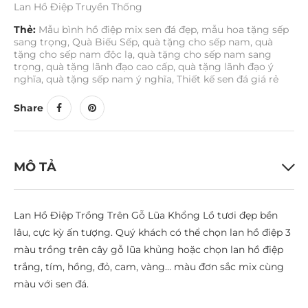
Lan Hồ Điệp Truyền Thống
Thẻ:
Mẫu bình hồ điệp mix sen đá đẹp
,
mẫu hoa tặng sếp
sang trọng
,
Quà Biếu Sếp
,
quà tặng cho sếp nam
,
quà
tặng cho sếp nam độc lạ
,
quà tặng cho sếp nam sang
trọng
,
quà tặng lãnh đạo cao cấp
,
quà tặng lãnh đạo ý
nghĩa
,
quà tặng sếp nam ý nghĩa
,
Thiết kế sen đá giá rẻ
Share
MÔ TẢ
Lan Hồ Điệp Trồng Trên Gỗ Lũa Khổng Lồ tươi đẹp bền
lâu, cực kỳ ấn tượng. Quý khách có thể chọn lan hồ điệp 3
màu trồng trên cây gỗ lũa khủng hoặc chọn lan hồ điệp
trắng, tím, hồng, đỏ, cam, vàng… màu đơn sắc mix cùng
màu với sen đá.