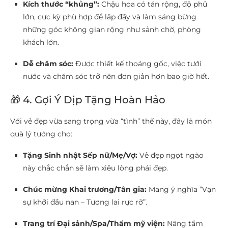
Kích thước “khủng”:
Chậu hoa có tán rộng, độ phủ
lớn, cực kỳ phù hợp để lấp đầy và làm sáng bừng
những góc không gian rộng như sảnh chờ, phòng
khách lớn.
Dễ chăm sóc:
Được thiết kế thoáng gốc, việc tưới
nước và chăm sóc trở nên đơn giản hơn bao giờ hết.
🎁 4. Gợi Ý Dịp Tặng Hoàn Hảo
Với vẻ đẹp vừa sang trọng vừa “tình” thế này, đây là món
quà lý tưởng cho:
Tặng Sinh nhật Sếp nữ/Mẹ/Vợ:
Vẻ đẹp ngọt ngào
này chắc chắn sẽ làm xiêu lòng phái đẹp.
Chúc mừng Khai trương/Tân gia:
Mang ý nghĩa “Vạn
sự khởi đầu nan – Tương lai rực rỡ”.
Trang trí Đại sảnh/Spa/Thẩm mỹ viện:
Nâng tầm