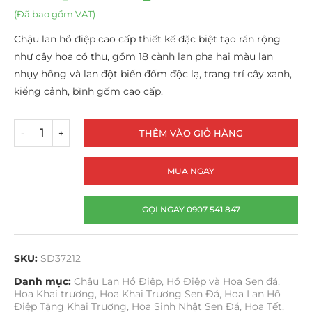
(Đã bao gồm VAT)
Chậu lan hồ điệp cao cấp thiết kế đặc biệt tạo rán rộng
như cây hoa cổ thụ, gồm 18 cành lan pha hai màu lan
nhụy hồng và lan đột biến đốm độc lạ, trang trí cây xanh,
kiểng cảnh, bình gốm cao cấp.
THÊM VÀO GIỎ HÀNG
MUA NGAY
GỌI NGAY 0907 541 847
SKU:
SD37212
Danh mục:
Chậu Lan Hồ Điệp
,
Hồ Điệp và Hoa Sen đá
,
Hoa Khai trương
,
Hoa Khai Trương Sen Đá
,
Hoa Lan Hồ
Điệp Tặng Khai Trương
,
Hoa Sinh Nhật Sen Đá
,
Hoa Tết
,