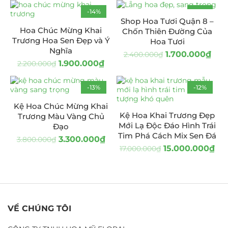
-14%
-29%
Shop Hoa Tươi Quận 8 –
Hoa Chúc Mừng Khai
Chốn Thiên Đường Của
Trương Hoa Sen Đẹp và Ý
Hoa Tươi
Nghĩa
1.700.000
₫
2.400.000
₫
1.900.000
₫
2.200.000
₫
-13%
-12%
Kệ Hoa Chúc Mừng Khai
Kệ Hoa Khai Trương Đẹp
Trương Màu Vàng Chủ
Mới Lạ Độc Đáo Hình Trái
Đạo
Tim Phá Cách Mix Sen Đá
3.300.000
₫
3.800.000
₫
15.000.000
₫
17.000.000
₫
VỀ CHÚNG TÔI