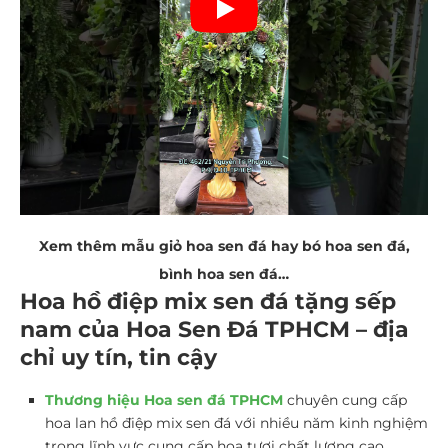
Xem thêm mẫu giỏ hoa sen đá hay bó hoa sen đá,
bình hoa sen đá…
Hoa hồ điệp mix sen đá tặng sếp
nam của Hoa Sen Đá TPHCM – địa
chỉ uy tín, tin cậy
Thư
ơng hiệu Hoa sen đá TPHCM
chuyên cung cấp
hoa lan hồ điệp mix sen đá với nhiều năm kinh nghiệm
trong lĩnh vực cung cấp hoa tươi chất lượng cao.