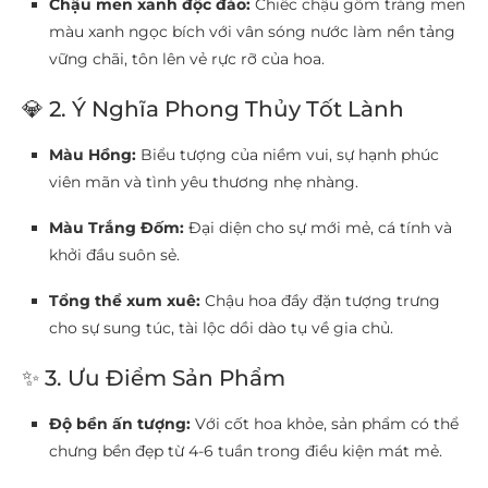
Chậu men xanh độc đáo:
Chiếc chậu gốm tráng men
màu xanh ngọc bích với vân sóng nước làm nền tảng
vững chãi, tôn lên vẻ rực rỡ của hoa.
💎 2. Ý Nghĩa Phong Thủy Tốt Lành
Màu Hồng:
Biểu tượng của niềm vui, sự hạnh phúc
viên mãn và tình yêu thương nhẹ nhàng.
Màu Trắng Đốm:
Đại diện cho sự mới mẻ, cá tính và
khởi đầu suôn sẻ.
Tổng thể xum xuê:
Chậu hoa đầy đặn tượng trưng
cho sự sung túc, tài lộc dồi dào tụ về gia chủ.
✨ 3. Ưu Điểm Sản Phẩm
Độ bền ấn tượng:
Với cốt hoa khỏe, sản phẩm có thể
chưng bền đẹp từ 4-6 tuần trong điều kiện mát mẻ.