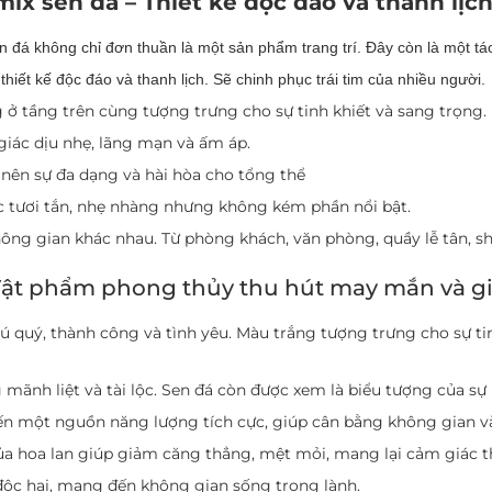
ix sen đá – Thiết kế độc đáo và thanh lịc
 đá không chỉ đơn thuần là một sản phẩm trang trí. Đây còn là một tá
hiết kế độc đáo và thanh lịch. Sẽ chinh phục trái tim của nhiều người.
ở tầng trên cùng tượng trưng cho sự tinh khiết và sang trọng.
iác dịu nhẹ, lãng mạn và ấm áp.
 nên sự đa dạng và hài hòa cho tổng thể
c tươi tắn, nhẹ nhàng nhưng không kém phần nổi bật.
hông gian khác nhau. Từ phòng khách, văn phòng, quầy lễ tân,
 Vật phẩm phong thủy thu hút may mắn và gi
hú quý, thành công và tình yêu. Màu trắng tượng trưng cho sự t
g mãnh liệt và tài lộc. Sen đá còn được xem là biểu tượng của sự 
đến một nguồn năng lượng tích cực, giúp cân bằng không gian và
a hoa lan giúp giảm căng thẳng, mệt mỏi, mang lại cảm giác th
 độc hại, mang đến không gian sống trong lành.