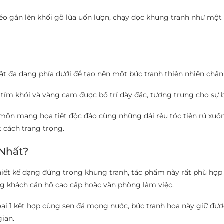
o gắn lên khối gỗ lũa uốn lượn, chạy dọc khung tranh như một
ật đa dạng phía dưới để tạo nên một bức tranh thiên nhiên chân
ím khói và vàng cam được bố trí dày đặc, tượng trưng cho sự b
môn mang họa tiết độc đáo cùng những dải rêu tóc tiên rủ xu
 cách trang trọng.
 Nhất?
hiết kế dạng đứng trong khung tranh, tác phẩm này rất phù hợp 
ng khách căn hộ cao cấp hoặc văn phòng làm việc.
ại 1 kết hợp cùng sen đá mọng nước, bức tranh hoa này giữ được 
gian.