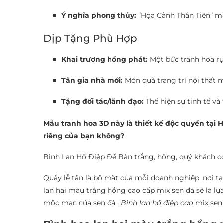
Ý nghĩa phong thủy:
“Họa Cảnh Thần Tiên” ma
Dịp Tặng Phù Hợp
Khai trương hồng phát:
Một bức tranh hoa rực
Tân gia nhà mới:
Món quà trang trí nội thất
Tặng đối tác/lãnh đạo:
Thể hiện sự tinh tế v
Mẫu tranh hoa 3D này là thiết kế độc quyền tại
riêng của bạn không?
Bình Lan Hồ Điệp Để Bàn trắng, hồng, quý khách c
Quầy lễ tân là bộ mặt của mỗi doanh nghiệp, nơi t
lan hai màu trắng hồng cao cấp mix sen đá sẽ là lự
mộc mạc của sen đá.
Bình lan hồ điệp cao
mix sen