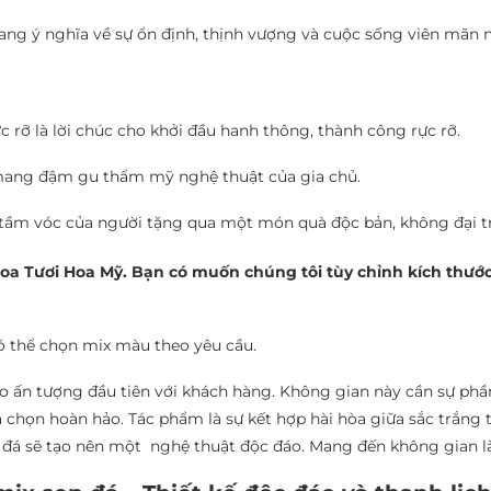
ng ý nghĩa về sự ổn định, thịnh vượng và cuộc sống viên mãn n
 rỡ là lời chúc cho khởi đầu hanh thông, thành công rực rỡ.
 mang đậm gu thẩm mỹ nghệ thuật của gia chủ.
à tầm vóc của người tặng qua một món quà độc bản, không đại tr
 Hoa Tươi Hoa Mỹ. Bạn có muốn chúng tôi tùy chỉnh kích thướ
ó thể chọn mix màu theo yêu cầu.
ạo ấn tượng đầu tiên với khách hàng. Không gian này cần sự ph
a chọn hoàn hảo. Tác phẩm là sự kết hợp hài hòa giữa sắc trắng t
 đá sẽ tạo nên một nghệ thuật độc đáo. Mang đến không gian l