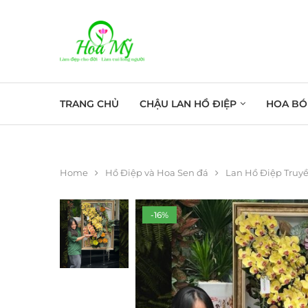
TRANG CHỦ
CHẬU LAN HỒ ĐIỆP
HOA BÓ
Home
Hồ Điệp và Hoa Sen đá
Lan Hồ Điệp Truy
-16%