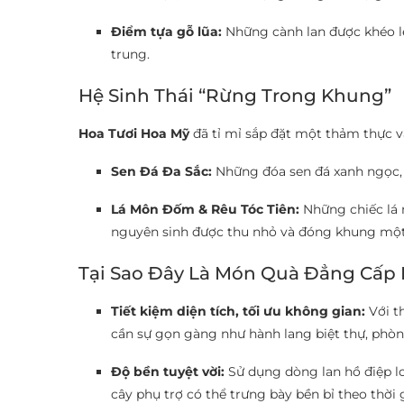
Điểm tựa gỗ lũa:
Những cành lan được khéo lé
trung.
Hệ Sinh Thái “Rừng Trong Khung”
Hoa Tươi Hoa Mỹ
đã tỉ mỉ sắp đặt một thảm thực v
Sen Đá Đa Sắc:
Những đóa sen đá xanh ngọc, t
Lá Môn Đốm & Rêu Tóc Tiên:
Những chiếc lá 
nguyên sinh được thu nhỏ và đóng khung một
Tại Sao Đây Là Món Quà Đẳng Cấp
Tiết kiệm diện tích, tối ưu không gian:
Với t
cần sự gọn gàng như hành lang biệt thự, phò
Độ bền tuyệt vời:
Sử dụng dòng lan hồ điệp lo
cây phụ trợ có thể trưng bày bền bỉ theo thời 