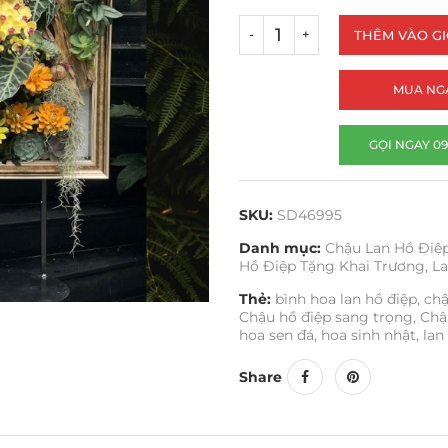
THÊM VÀO G
MUA NG
GỌI NGAY 09
SKU:
SD46995
Danh mục:
Chậu Lan Hồ Điệ
Hồ Điệp Tặng Khai Trương
,
La
Thẻ:
bình hoa lan hồ điệp
,
chậ
Chậu hồ điệp sang trọng
,
Chậ
hoa sen đá
,
hoa sinh nhật
,
lan
Share