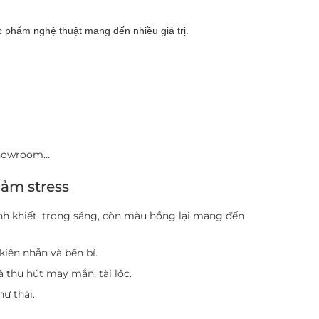
h
c phẩm nghệ thuật mang đến nhiều giá trị.
 showroom…
ảm stress
inh khiết, trong sáng, còn màu hồng lại mang đến
kiên nhẫn và bền bỉ.
 thu hút may mắn, tài lộc.
ư thái.