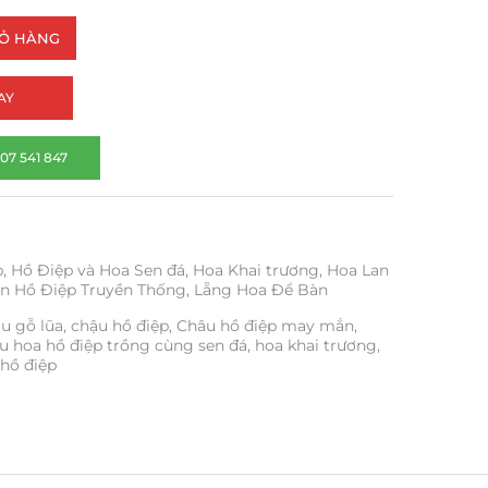
IỎ HÀNG
AY
07 541 847
p
,
Hồ Điệp và Hoa Sen đá
,
Hoa Khai trương
,
Hoa Lan
n Hồ Điệp Truyền Thống
,
Lẵng Hoa Để Bàn
u gỗ lũa
,
chậu hồ điệp
,
Châu hồ điệp may mắn
,
u hoa hồ điệp trồng cùng sen đá
,
hoa khai trương
,
 hồ điệp