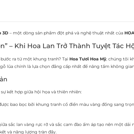
p 3D
– một dòng sản phẩm đột phá và nghệ thuật nhất của
HOA
n” – Khi Hoa Lan Trở Thành Tuyệt Tác H
 bước ra từ một khung tranh? Tại
Hoa Tươi Hoa Mỹ
, chúng tôi k
gỗ lũa chính là lựa chọn đẳng cấp nhất để nâng tầm không gian
Bản
ự kết hợp giữa hội họa và thiên nhiên:
ược bao bọc bởi khung tranh cổ điển màu vàng đồng sang trọng
iữa sắc lan vàng rực rỡ và sắc cam đào ấm áp tạo nên một dải
kết và năng lượng tràn đầy.