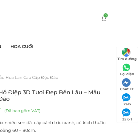
0
N
HOA CƯỚI
Tìm đường
Gọi điện
Mẫu Hoa Lan Cao Cấp Độc Đáo
Chat FB
Hồ Điệp 3D Tươi Đẹp Bền Lâu – Mẫu
Đáo
Zalo
₫
(Đã bao gồm VAT)
Zalo 1
x nhiều sen đá, cây cảnh tươi xanh, có kích thước
hoảng 60 – 80cm.