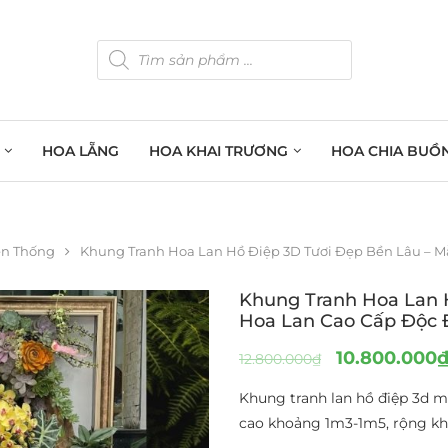
HOA LẴNG
HOA KHAI TRƯƠNG
HOA CHIA BUỒ
ền Thống
Khung Tranh Hoa Lan Hồ Điệp 3D Tươi Đẹp Bền Lâu – 
Khung Tranh Hoa Lan 
Hoa Lan Cao Cấp Độc 
10.800.000
12.800.000
₫
Khung tranh lan hồ điệp 3d mi
cao khoảng 1m3-1m5, rộng k