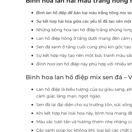
Bình hoa lan hai màu trắng hồng m
Bình lan hồ điệp để bàn
hai màu trắng hồng mix sen
Sự kết hợp hài hòa giữa các yếu tố đã tạo nên một t
Những bông hoa lan hồ điệp trắng khủng long 
Lan hồ điệp hồng ở tầng dưới mang đến cảm g
Sen đá xanh ở tầng cuối cùng phủ kín gốc tạo
Sự kết hợp này tạo nên một bức tranh màu sắ
Bình hoa lan hồ điệp
này phù hợp với nhiều k
Bình hoa lan hồ điệp mix sen đá –
Lan hồ điệp là biểu tượng của sự giàu sang, p
cảm giác lãng mạn, ngọt ngào.
Sen đá lại đại diện cho sự trường tồn, sức sốn
Khi kết hợp hai loài hoa này, bình hoa mang 
Màu sắc tươi tắn và hương thơm nhẹ nhàng củ
Cây xanh giúp lọc không khí, loại bỏ các chất