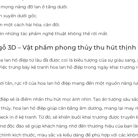
 mọng nâng đỡ lan ở tầng dưới.
m xuyến dưới gốc.
ên một cách hài hòa, cân đối.
nên những tác phẩm nghệ thuật không thể rời mắt.
a gỗ 3D – Vật phẩm phong thủy thu hút thịn
 lan hồ điệp từ lâu đã được coi là biểu tượng của sự giàu sang
 Việc trưng bày kệ tranh hoa lan hồ điệp trong ngày khai trươ
ơi tắn, rực rỡ của hoa lan hồ điệp mang đến một nguồn năng lượ
điệp sẽ là điểm nhấn thu hút mọi ánh nhìn. Tạo ấn tượng sâu sắc
hủy, hoa lan hồ điệp giúp cân bằng âm dương, mang lại may mắn
eck in ở kệ tranh. Từ đó, sẽ khiến buổi khai trương được truyền
d độc đáo sẽ giúp khách hàng nhớ đến thương hiệu của bạn lâ
chỉnh kích thước, màu sắc và kiểu dáng để phù hợp với các khôn