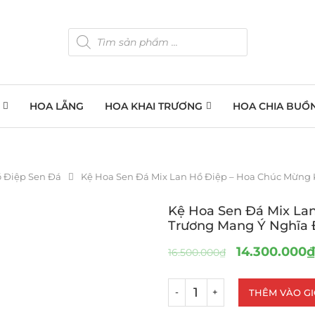
HOA LẴNG
HOA KHAI TRƯƠNG
HOA CHIA BUỒ
ồ Điệp Sen Đá
Kệ Hoa Sen Đá Mix Lan Hồ Điệp – Hoa Chúc Mừng K
Kệ Hoa Sen Đá Mix La
Trương Mang Ý Nghĩa Đ
14.300.000
₫
16.500.000
₫
THÊM VÀO G