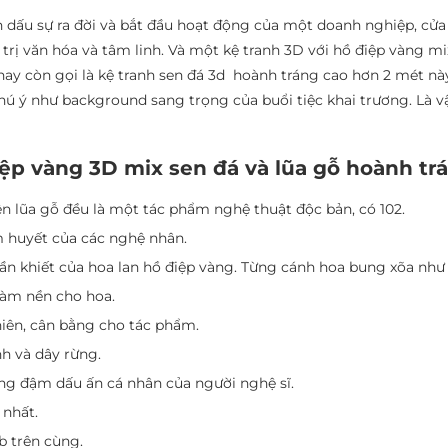
 dấu sự ra đời và bắt đầu hoạt động của một doanh nghiệp, cửa
rị văn hóa và tâm linh. Và một kệ tranh 3D với hồ điệp vàng mi
ay còn gọi là kệ tranh sen đá 3d hoành tráng cao hơn 2 mét n
ú ý như background sang trọng của buổi tiệc khai trương. Là v
iệp vàng 3D mix sen đá và lũa gỗ hoành tr
ên lũa gỗ đều là một tác phẩm nghệ thuật độc bản, có 102.
âm huyết của các nghệ nhân.
huần khiết của hoa lan hồ điệp vàng. Từng cánh hoa bung xõa n
làm nền cho hoa.
iên, cân bằng cho tác phẩm.
nh và dây rừng.
ng đậm dấu ấn cá nhân của người nghệ sĩ.
 nhất.
b trên cùng.