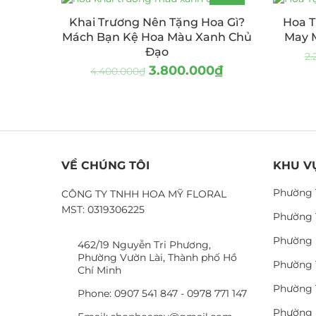
-14%
Khai Trương Nên Tặng Hoa Gì?
Hoa T
Mách Bạn Kệ Hoa Màu Xanh Chủ
May M
Đạo
2.
3.800.000
₫
4.400.000
₫
VỀ CHÚNG TÔI
KHU V
Phường 
CÔNG TY TNHH HOA MỸ FLORAL
MST: 0319306225
Phường 
Phường 
462/19 Nguyễn Tri Phương,
Phường Vườn Lài, Thành phố Hồ
Phường 
Chí Minh
Phường 
Phone: 0907 541 847 - 0978 771 147
Phường 