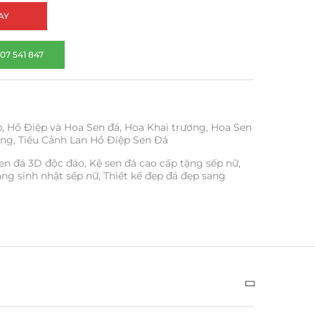
AY
07 541 847
p
,
Hồ Điệp và Hoa Sen đá
,
Hoa Khai trương
,
Hoa Sen
ơng
,
Tiểu Cảnh Lan Hồ Điệp Sen Đá
en đá 3D độc đáo
,
Kệ sen đá cao cấp tặng sếp nữ
,
ặng sinh nhật sếp nữ
,
Thiết kế đẹp đá đẹp sang