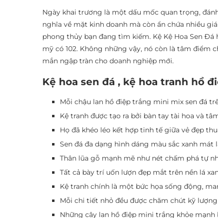
Ngày khai trương là một dấu mốc quan trọng, đánh
nghĩa về mặt kinh doanh mà còn ẩn chứa nhiều giá t
phong thủy bạn đang tìm kiếm. Kệ Kệ Hoa Sen Đá h
mỹ có 102. Không những vậy, nó còn là tâm điểm ch
mắn ngập tràn cho doanh nghiệp mới.
Kệ hoa sen đá , kệ hoa tranh hồ đ
Mỗi chậu lan hồ điệp trắng mini mix sen đá tr
Kệ tranh được tạo ra bởi bàn tay tài hoa và t
Họ đã khéo léo kết hợp tinh tế giữa vẻ đẹp t
Sen đá đa dạng hình dáng màu sắc xanh mát 
Thân lũa gỗ mạnh mẽ như nét chấm phá tự nh
Tất cả bày trí uốn lượn đẹp mắt trên nền lá xa
Kệ tranh chính là một bức họa sống động, ma
Mỗi chi tiết nhỏ đều được chăm chút kỹ lượng
Những cây lan hồ điệp mini trắng khỏe mạnh 