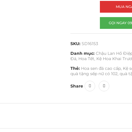
MUA NG
GỌI NGAY 09
SKU:
SD16153
Danh mục:
Chậu Lan Hồ Điệ
Đá
,
Hoa Tết
,
Kệ Hoa Khai Trư
Thẻ:
Hoa sen đá cao cấp
,
Kệ s
quà tặng sếp nữ có 102
,
quà t
Share