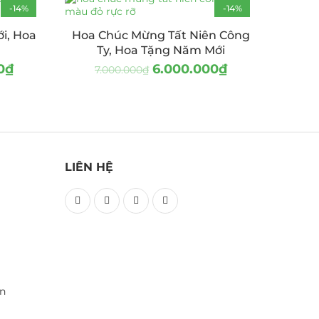
-14%
-14%
i, Hoa
Hoa Chúc Mừng Tất Niên Công
Ty, Hoa Tặng Năm Mới
0
₫
6.000.000
₫
7.000.000
₫
LIÊN HỆ
ền