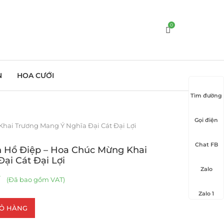
0
N
HOA CƯỚI
Tìm đường
Gọi điện
hai Trương Mang Ý Nghĩa Đại Cát Đại Lợi
Chat FB
n Hồ Điệp – Hoa Chúc Mừng Khai
ại Cát Đại Lợi
Zalo
(Đã bao gồm VAT)
Zalo 1
IỎ HÀNG