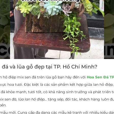
đá và lũa gỗ đẹp tại TP. Hồ Chí Minh?
n hồ điệp mix sen đá trên lũa gỗ bạn hãy đến với
Hoa Sen Đá TP
ực hoa tươi. Đặc biệt là các sản phẩm kết hợp giữa lan hồ điệp, 
á khỏe mạnh, tươi tốt, có khả năng sinh trưởng và phát triển t
ix sen đá, lũa lan hồ điệp…
tặng sếp, đối tác, khách hàng luôn đ
bền.
mẫu mới. Cung cấp đa dạng các mẫu kệ tranh với nhiều kiểu dá