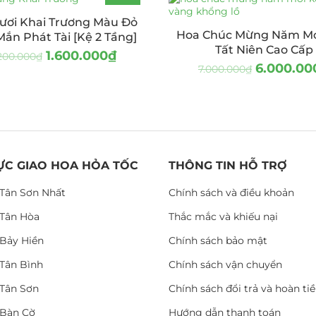
-27%
ươi Khai Trương Màu Đỏ
Hoa Chúc Mừng Năm Mớ
ắn Phát Tài [Kệ 2 Tầng]
Tất Niên Cao Cấp
1.600.000
₫
200.000
₫
6.000.00
7.000.000
₫
ỰC GIAO HOA HỎA TỐC
THÔNG TIN HỖ TRỢ
Tân Sơn Nhất
Chính sách và điều khoản
Tân Hòa
Thắc mắc và khiếu nại
Bảy Hiền
Chính sách bảo mật
Tân Bình
Chính sách vận chuyển
Tân Sơn
Chính sách đổi trả và hoàn ti
Bàn Cờ
Hướng dẫn thanh toán