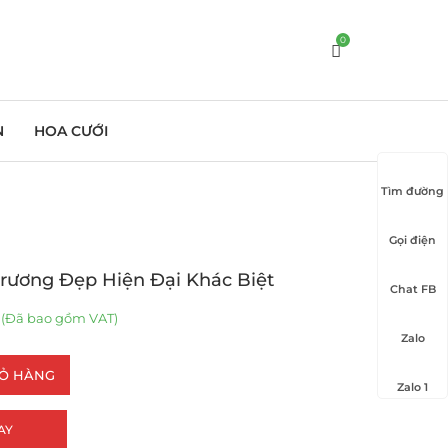
0
N
HOA CƯỚI
Tìm đường
Gọi điện
rương Đẹp Hiện Đại Khác Biệt
Chat FB
(Đã bao gồm VAT)
Zalo
IỎ HÀNG
Zalo 1
AY