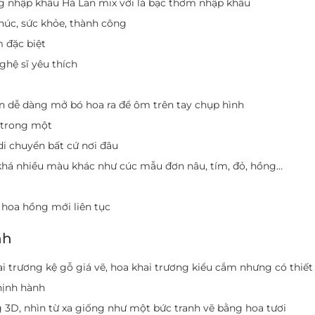
 nhập khẩu Hà Lan mix với lá bạc thơm nhập khẩu
úc, sức khỏe, thành công
 đặc biệt
ghệ sĩ yêu thích
n dễ dàng mở bó hoa ra để ôm trên tay chụp hình
 trong một
di chuyển bất cứ nơi đâu
há nhiều màu khác như cúc mẫu đơn nâu, tím, đỏ, hồng…
hoa hồng mới liên tục
nh
i trương kệ gỗ giá vẽ, hoa khai trương kiểu cắm nhưng có thiết
hịnh hành
 3D, nhìn từ xa giống như một bức tranh vẽ bằng hoa tươi