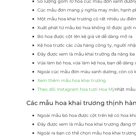
Số lượng gồm 10 hoa cúc mẫu đơn xanh dương
Cúc mẫu đơn mang ý nghĩa may mắn, hạnh ph
Một mẫu hoa khai trương có rất nhiều ưu điểm
Xuất phát từ mẫu bó hoa khổng lồ được giới n
Bó hoa được cột lên kệ giá vẽ dễ dàng mở ra
Kệ hoa trước các cửa hàng công ty, người nhậ
Đây được xem là mẫu khai trường đa năng ba
Vừa làm bó hoa, vừa làm kệ hoa, bạn dễ dàng 
Ngoài cúc mẫu đơn màu xanh dương, còn có k
Xem thêm mẫu hoa khai trương
Theo dõi Instagram hoa tươi Hoa Mỹ
nhật mẫu 
Các mẫu hoa khai trương thịnh hà
Ngoài mẫu bó hoa được cột trên kệ có hoa kha
Đây được xem là mẫu hoa khai trương đang t
Ngoài ra bạn có thể chọn mẫu hoa khai trương