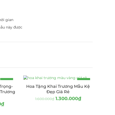
hời gian
mẫu này được
-19%
-19%
Trọng-
Hoa Tặng Khai Trương Mẫu Kệ
 Trương
Đẹp Giá Rẻ
1.300.000
₫
1.600.000
₫
0
₫