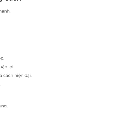
mạnh.
p.
ận lợi.
 cách hiện đại.
.
ung.