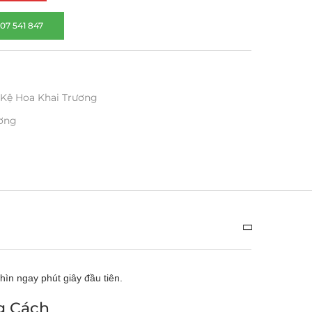
07 541 847
Kệ Hoa Khai Trương
ương
hìn ngay phút giây đầu tiên.
g Cách