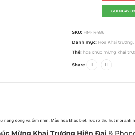
GỌI NGAY 09
SKU:
HM-14486
Danh mục:
Hoa Khai trương
,
Thẻ:
hoa chúc mừng khai tr
Share
ự năng động và tầm nhìn. Mẫu hoa khác biệt, rực rỡ thu hút mọi ánh n
úc Mừng Khai Trương Hiện Đại
& Phon