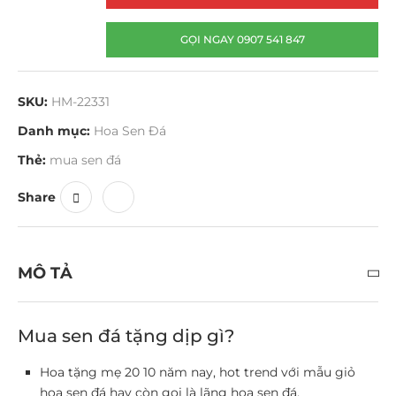
GỌI NGAY 0907 541 847
SKU:
HM-22331
Danh mục:
Hoa Sen Đá
Thẻ:
mua sen đá
Share
MÔ TẢ
Mua sen đá tặng dịp gì?
Hoa tặng mẹ 20 10 năm nay, hot trend với mẫu giỏ
hoa sen đá hay còn gọi là lãng hoa sen đá.