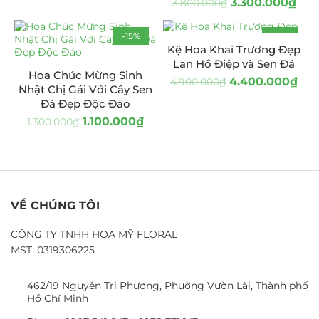
3.300.000
₫
3.800.000
₫
-15%
-10%
Kệ Hoa Khai Trương Đẹp
Lan Hồ Điệp và Sen Đá
Hoa Chúc Mừng Sinh
4.400.000
₫
4.900.000
₫
Nhật Chị Gái Với Cây Sen
Đá Đẹp Độc Đáo
1.100.000
₫
1.300.000
₫
VỀ CHÚNG TÔI
CÔNG TY TNHH HOA MỸ FLORAL
MST: 0319306225
462/19 Nguyễn Tri Phương, Phường Vườn Lài, Thành phố
Hồ Chí Minh