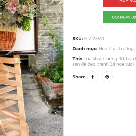
MUA NG
GỌI NGAY 09
SKU:
HM-25571
Danh mục:
Hoa Khai trương
,
Thẻ:
hoa khai trương 3d
,
hoa 
sen đá đẹp
,
tranh 3d hoa tươi
Share