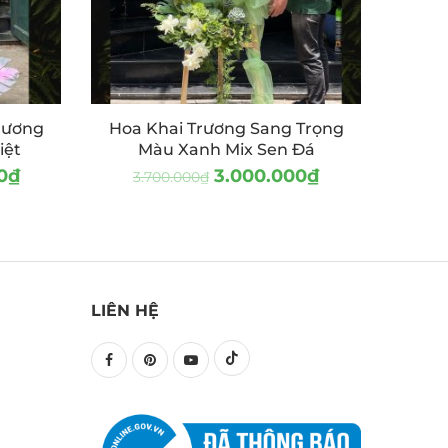
rương
Hoa Khai Trương Sang Trọng
iệt
Màu Xanh Mix Sen Đá
0
₫
3.000.000
₫
3.700.000
₫
LIÊN HỆ