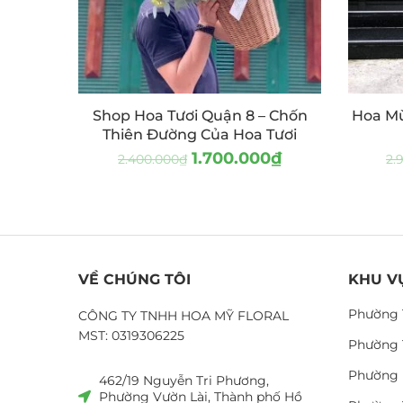
Shop Hoa Tươi Quận 8 – Chốn
Hoa Mừ
Thiên Đường Của Hoa Tươi
1.700.000
₫
2.400.000
₫
2.
VỀ CHÚNG TÔI
KHU V
Phường 
CÔNG TY TNHH HOA MỸ FLORAL
MST: 0319306225
Phường 
Phường 
462/19 Nguyễn Tri Phương,
Phường Vườn Lài, Thành phố Hồ