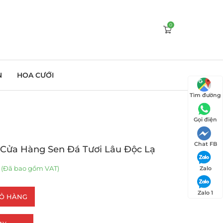
0
N
HOA CƯỚI
Tìm đường
Gọi điện
Chat FB
 Cửa Hàng Sen Đá Tươi Lâu Độc Lạ
(Đã bao gồm VAT)
Zalo
Zalo 1
IỎ HÀNG