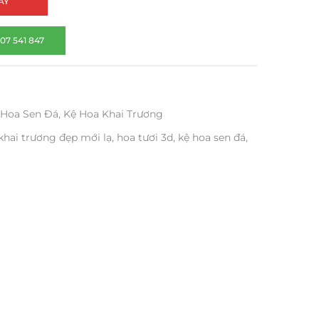
AY
07 541 847
Hoa Sen Đá
,
Kệ Hoa Khai Trương
khai trương đẹp mới lạ
,
hoa tươi 3d
,
kệ hoa sen đá
,