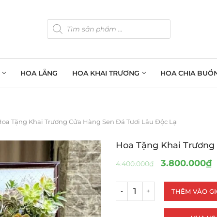
HOA LẴNG
HOA KHAI TRƯƠNG
HOA CHIA BUỒ
Hoa Tặng Khai Trương Cửa Hàng Sen Đá Tươi Lâu Độc Lạ
Hoa Tặng Khai Trương
3.800.000
₫
4.400.000
₫
THÊM VÀO G