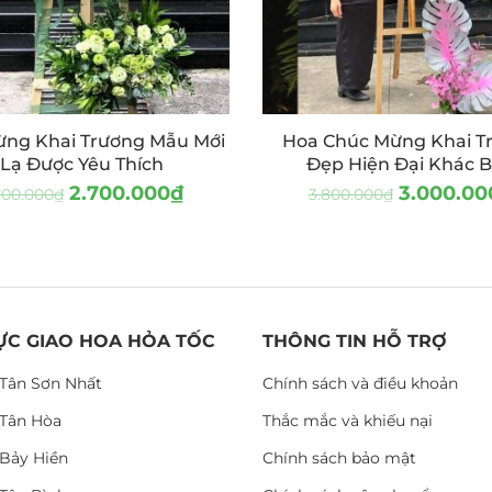
ng Khai Trương Mẫu Mới
Hoa Chúc Mừng Khai T
Lạ Được Yêu Thích
Đẹp Hiện Đại Khác B
2.700.000
₫
3.000.00
900.000
₫
3.800.000
₫
ỰC GIAO HOA HỎA TỐC
THÔNG TIN HỖ TRỢ
Tân Sơn Nhất
Chính sách và điều khoản
Tân Hòa
Thắc mắc và khiếu nại
Bảy Hiền
Chính sách bảo mật