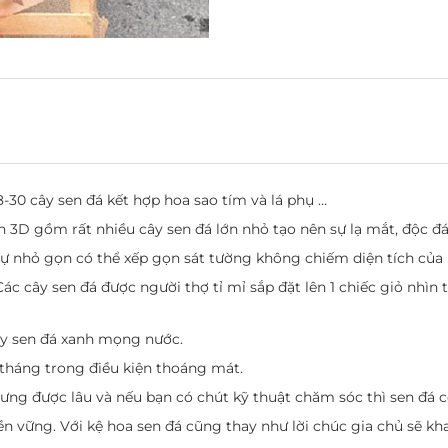
-30 cây sen đá kết hợp hoa sao tím và lá phụ …
 3D gồm rất nhiều cây sen đá lớn nhỏ tạo nên sự lạ mắt, độc đá
sự nhỏ gọn có thể xếp gọn sát tường không chiếm diện tích của
Các cây sen đá được người thợ tỉ mỉ sắp đặt lên 1 chiếc giỏ nhìn 
cây sen đá xanh mọng nước.
 tháng trong điều kiện thoáng mát.
ưng được lâu và nếu bạn có chút kỹ thuật chăm sóc thì sen đá c
n vững. Với kệ hoa sen đá cũng thay như lời chúc gia chủ sẽ khai