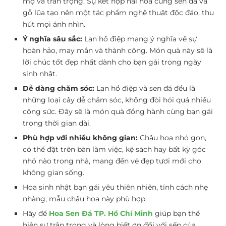
mộ và trân trọng. Sự kết hợp hài hòa cùng sen đá và
gỗ lũa tạo nên một tác phẩm nghệ thuật độc đáo, thu
hút mọi ánh nhìn.
Ý nghĩa sâu sắc:
Lan hồ điệp mang ý nghĩa về sự
hoàn hảo, may mắn và thành công. Món quà này sẽ là
lời chúc tốt đẹp nhất dành cho bạn gái trong ngày
sinh nhật.
Dễ dàng chăm sóc:
Lan hồ điệp và sen đá đều là
những loại cây dễ chăm sóc, không đòi hỏi quá nhiều
công sức. Đây sẽ là món quà đồng hành cùng bạn gái
trong thời gian dài.
Phù hợp với nhiều không gian:
Chậu hoa nhỏ gọn,
có thể đặt trên bàn làm việc, kệ sách hay bất kỳ góc
nhỏ nào trong nhà, mang đến vẻ đẹp tươi mới cho
không gian sống.
Hoa sinh nhật bạn gái yêu thiên nhiên, tính cách nhẹ
nhàng, mẫu chậu hoa này phù hợp.
Hãy để
Hoa Sen Đá TP. Hồ Chí Minh
giúp bạn thể
hiện sự trân trọng và lòng biết ơn đối với sếp của