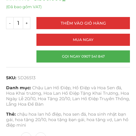
(Đã bao gồm VAT)
THÊM VÀO GIỎ HÀNG
MUA NGAY
GỌI NGAY 0907 541 847
SKU:
SD26513
Danh mục:
Chậu Lan Hồ Điệp
,
Hồ Điệp và Hoa Sen đá
,
Hoa Khai trương
,
Hoa Lan Hồ Điệp Tặng Khai Trương
,
Hoa
Ngày Lễ 20/10
,
Hoa Tặng 20/10
,
Lan Hồ Điệp Truyền Thống
,
Lẵng Hoa Để Bàn
Thẻ:
chậu hoa lan hồ điệp
,
hoa sen đá
,
hoa sinh nhật bạn
gái
,
hoa tặng 20/10
,
hoa tặng bạn gái
,
hoa tặng vợ
,
Lan hồ
điệp mini