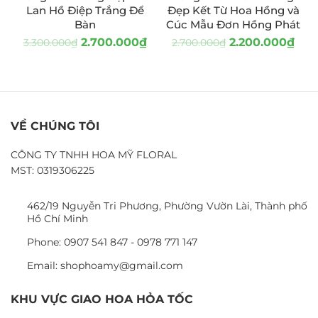
HOT
Lan Hồ Điệp Trắng Để
Đẹp Kết Từ Hoa Hồng và
Bàn
Cúc Mẫu Đơn Hồng Phát
2.700.000
₫
2.200.000
₫
3.300.000
₫
2.700.000
₫
VỀ CHÚNG TÔI
CÔNG TY TNHH HOA MỸ FLORAL
MST: 0319306225
462/19 Nguyễn Tri Phương, Phường Vườn Lài, Thành phố
Hồ Chí Minh
Phone: 0907 541 847 - 0978 771 147
Email: shophoamy@gmail.com
KHU VỰC GIAO HOA HỎA TỐC