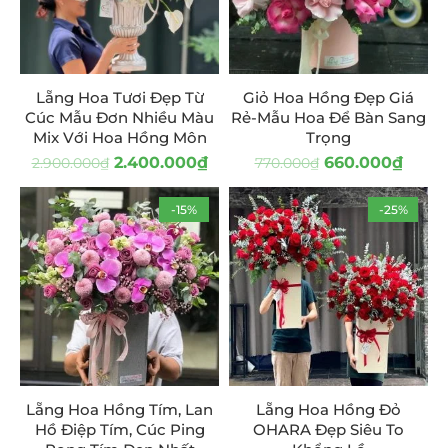
Lẵng Hoa Tươi Đẹp Từ
Giỏ Hoa Hồng Đẹp Giá
Cúc Mẫu Đơn Nhiều Màu
Rẻ-Mẫu Hoa Để Bàn Sang
Mix Với Hoa Hồng Môn
Trọng
2.400.000
₫
660.000
₫
2.900.000
₫
770.000
₫
-15%
-25%
Lẵng Hoa Hồng Tím, Lan
Lẵng Hoa Hồng Đỏ
Hồ Điệp Tím, Cúc Ping
OHARA Đẹp Siêu To