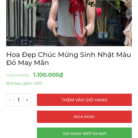
Hoa Đẹp Chúc Mừng Sinh Nhật Màu
Đỏ May Mắn
1.100.000
₫
1.300.000
₫
(Đã bao gồm VAT)
THÊM VÀO GIỎ HÀNG
MUA NGAY
GỌI NGAY 0907 541 847