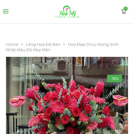
0
Home
Lẵng Hoa Để Bàn
Hoa Đẹp Chúc Mừng Sinh
Nhật Màu Đỏ May Mắn
-15%