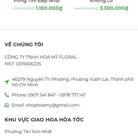
Pong Tím Đẹp Nhất
Khổng Lồ
1.100.000
₫
3.300.000
₫
1.300.000
₫
4.400.000
₫
VỀ CHÚNG TÔI
CÔNG TY TNHH HOA MỸ FLORAL
MST: 0319306225
462/19 Nguyễn Tri Phương, Phường Vườn Lài, Thành phố
Hồ Chí Minh
Phone: 0907 541 847 - 0978 771 147
Email: shophoamy@gmail.com
KHU VỰC GIAO HOA HỎA TỐC
Phường Tân Sơn Nhất