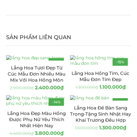
SẢN PHẨM LIÊN QUAN
-17%
-15%
Lẵng Hoa Tươi Đẹp Từ
HOT
Lẵng Hoa Hồng Tím, Cúc
Cúc Mẫu Đơn Nhiều Màu
Mẫu Đơn Tím Đẹp
Mix Với Hoa Hồng Môn
1.100.000
₫
1.300.000
₫
2.400.000
₫
2.900.000
₫
-14%
-19%
Lẵng Hoa Để Bàn Sang
Lẵng Hoa Đẹp Màu Hồng
Trọng-Tặng Sinh Nhật Hay
Được Phụ Nữ Yêu Thích
Khai Trương Đều Hợp
Nhất Hiện Nay
1.300.000
₫
1.600.000
₫
3.800.000
₫
4.400.000
₫