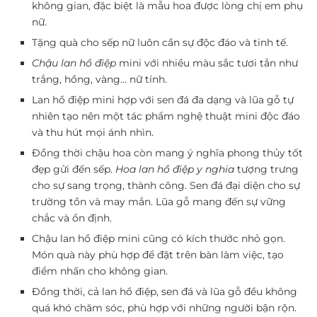
không gian, đặc biệt là mẫu hoa được lòng chị em phụ
nữ.
Tặng quà cho sếp nữ luôn cần sự độc đáo và tinh tế.
Chậu lan hồ điệp
mini với nhiều màu sắc tươi tắn như
trắng, hồng, vàng… nữ tính.
Lan hồ điệp mini hợp với sen đá đa dạng và lũa gỗ tự
nhiên tạo nên một tác phẩm nghệ thuật mini độc đáo
và thu hút mọi ánh nhìn.
Đồng thời chậu hoa còn mang ý nghĩa phong thủy tốt
đẹp gửi đến sếp.
Hoa lan hồ điệp y nghia
tượng trưng
cho sự sang trọng, thành công. Sen đá đại diện cho sự
trường tồn và may mắn. Lũa gỗ mang đến sự vững
chắc và ổn định.
Chậu lan hồ điệp mini cũng có kích thước nhỏ gọn.
Món quà này phù hợp để đặt trên bàn làm việc, tạo
điểm nhấn cho không gian.
Đồng thời, cả lan hồ điệp, sen đá và lũa gỗ đều không
quá khó chăm sóc, phù hợp với những người bận rộn.