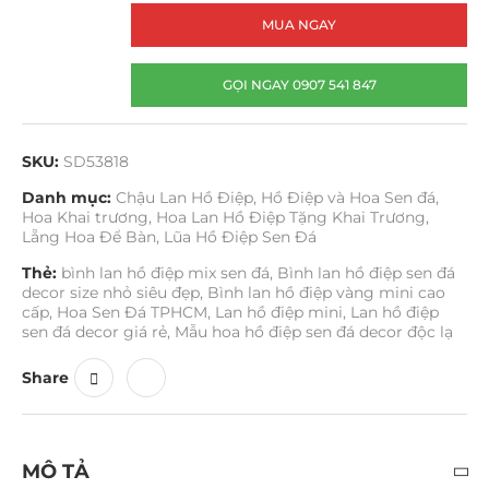
MUA NGAY
GỌI NGAY 0907 541 847
SKU:
SD53818
Danh mục:
Chậu Lan Hồ Điệp
,
Hồ Điệp và Hoa Sen đá
,
Hoa Khai trương
,
Hoa Lan Hồ Điệp Tặng Khai Trương
,
Lẵng Hoa Để Bàn
,
Lũa Hồ Điệp Sen Đá
Thẻ:
bình lan hồ điệp mix sen đá
,
Bình lan hồ điệp sen đá
decor size nhỏ siêu đẹp
,
Bình lan hồ điệp vàng mini cao
cấp
,
Hoa Sen Đá TPHCM
,
Lan hồ điệp mini
,
Lan hồ điệp
sen đá decor giá rẻ
,
Mẫu hoa hồ điệp sen đá decor độc lạ
Share
MÔ TẢ