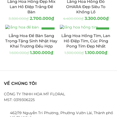
Lẵng Hoa Hồng Đẹp Mix
Lẵng Hoa Hồng Đỏ
HOT
Lan Hồ Điệp Trắng Để
OHARA Đẹp Siêu To
Bàn
Khổng Lồ
2.700.000
₫
3.300.000
₫
3.300.000
₫
4.400.000
₫
-19%
-15%
Lẵng Hoa Để Bàn Sang
Lẵng Hoa Hồng Tím, Lan
Trọng-Tặng Sinh Nhật Hay
Hồ Điệp Tím, Cúc Ping
Khai Trương Đều Hợp
Pong Tím Đẹp Nhất
1.300.000
₫
1.100.000
₫
1.600.000
₫
1.300.000
₫
VỀ CHÚNG TÔI
CÔNG TY TNHH HOA MỸ FLORAL
MST: 0319306225
462/19 Nguyễn Tri Phương, Phường Vườn Lài, Thành phố