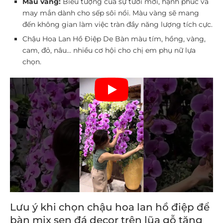
Màu vàng:
Biểu tượng của sự tươi mới, hạnh phúc và
may mắn dành cho sếp sôi nổi. Màu vàng sẽ mang
đến không gian làm việc tràn đầy năng lượng tích cực.
Chậu Hoa Lan Hồ Điệp De Bàn màu tím, hồng, vàng,
cam, đỏ, nâu… nhiều cơ hội cho chị em phụ nữ lựa
chọn.
Lưu ý khi chọn chậu hoa lan hồ điệp để
bàn mix sen đá decor trên lũa gỗ tặng