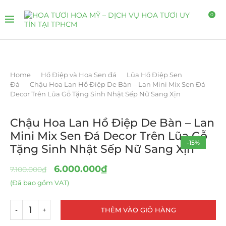
0
Home
Hồ Điệp và Hoa Sen đá
Lũa Hồ Điệp Sen
Đá
Chậu Hoa Lan Hồ Điệp De Bàn – Lan Mini Mix Sen Đá
Decor Trên Lũa Gỗ Tặng Sinh Nhật Sếp Nữ Sang Xịn
Chậu Hoa Lan Hồ Điệp De Bàn – Lan
Mini Mix Sen Đá Decor Trên Lũa Gỗ
-15%
Tặng Sinh Nhật Sếp Nữ Sang Xịn
6.000.000
₫
7.100.000
₫
(Đã bao gồm VAT)
THÊM VÀO GIỎ HÀNG