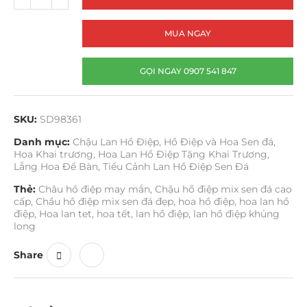
MUA NGAY
GỌI NGAY 0907 541 847
SKU:
SD98361
Danh mục:
Chậu Lan Hồ Điệp
,
Hồ Điệp và Hoa Sen đá
,
Hoa Khai trương
,
Hoa Lan Hồ Điệp Tặng Khai Trương
,
Lẵng Hoa Để Bàn
,
Tiểu Cảnh Lan Hồ Điệp Sen Đá
Thẻ:
Châu hồ điệp may mắn
,
Chậu hồ điệp mix sen đá cao
cấp
,
Chầu hồ điệp mix sen đá đẹp
,
hoa hồ điệp
,
hoa lan hồ
điệp
,
Hoa lan tet
,
hoa tết
,
lan hồ điệp
,
lan hồ điệp khủng
long
Share