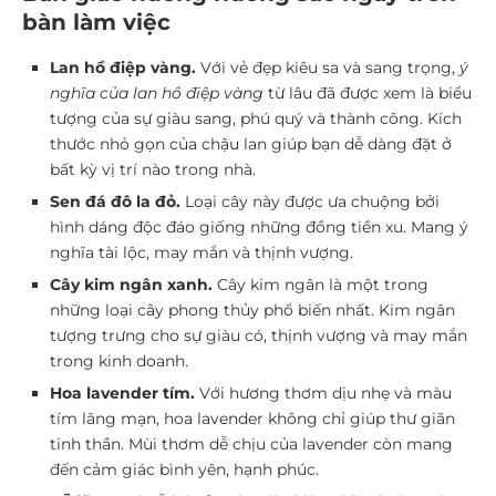
bàn làm việc
Lan hồ điệp vàng.
Với vẻ đẹp kiêu sa và sang trọng,
ý
nghĩa của lan hồ điệp vàng
từ lâu đã được xem là biểu
tượng của sự giàu sang, phú quý và thành công. Kích
thước nhỏ gọn của chậu lan giúp bạn dễ dàng đặt ở
bất kỳ vị trí nào trong nhà.
Sen đá đô la đỏ.
Loại cây này được ưa chuộng bởi
hình dáng độc đáo giống những đồng tiền xu. Mang ý
nghĩa tài lộc, may mắn và thịnh vượng.
Cây kim ngân xanh.
Cây kim ngân là một trong
những loại cây phong thủy phổ biến nhất. Kim ngân
tượng trưng cho sự giàu có, thịnh vượng và may mắn
trong kinh doanh.
Hoa lavender tím.
Với hương thơm dịu nhẹ và màu
tím lãng mạn, hoa lavender không chỉ giúp thư giãn
tinh thần. Mùi thơm dễ chịu của lavender còn mang
đến cảm giác bình yên, hạnh phúc.