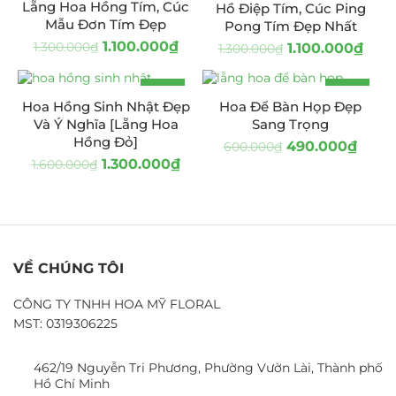
HOT
Lẵng Hoa Hồng Tím, Cúc
Hồ Điệp Tím, Cúc Ping
Mẫu Đơn Tím Đẹp
Pong Tím Đẹp Nhất
1.100.000
₫
1.300.000
₫
1.100.000
₫
1.300.000
₫
-19%
-18%
Hoa Hồng Sinh Nhật Đẹp
Hoa Để Bàn Họp Đẹp
Và Ý Nghĩa [Lẵng Hoa
Sang Trọng
Hồng Đỏ]
490.000
₫
600.000
₫
1.300.000
₫
1.600.000
₫
VỀ CHÚNG TÔI
CÔNG TY TNHH HOA MỸ FLORAL
MST: 0319306225
462/19 Nguyễn Tri Phương, Phường Vườn Lài, Thành phố
Hồ Chí Minh