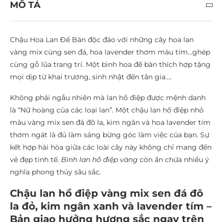
MÔ TẢ
Chậu Hoa Lan Để Bàn độc đáo với những cây hoa lan
vàng mix cùng sen đá, hoa lavender thơm màu tím…ghép
cùng gỗ lũa trang trí. Một bình hoa để bàn thích hợp tặng
mọi dịp từ khai trương, sinh nhật đến tân gia….
Không phải ngẫu nhiên mà lan hồ điệp được mệnh danh
là “Nữ hoàng của các loại lan”. Một chậu lan hồ điệp nhỏ
màu vàng mix sen đá đô la, kim ngân và hoa lavender tím
thơm ngát là đủ làm sáng bừng góc làm việc của bạn. Sự
kết hợp hài hòa giữa các loài cây này không chỉ mang đến
vẻ đẹp tinh tế.
Bình lan hồ điệp vàng
còn ẩn chứa nhiều ý
nghĩa phong thủy sâu sắc.
Chậu lan hồ điệp vàng mix sen đá đô
la đỏ, kim ngân xanh và lavender tím –
Bản giao hưởng hương sắc ngay trên