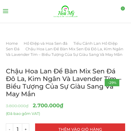
0
Home
Hồ Điệp và Hoa Sen đá
Tiểu Cảnh Lan Hồ Điệp
Sen Đá
Chậu Hoa Lan Để Bàn Mix Sen Đá Đô La, Kim Ngân
Và Lavender Tím – Biểu Tượng Của Sự Giàu Sang Và May Mắn
Chậu Hoa Lan Để Bàn Mix Sen Đá
Đô La, Kim Ngân Và Lavender Tím –
-29%
Biểu Tượng Của Sự Giàu Sang Và
May Mắn
2.700.000
₫
3.800.000
₫
(Đã bao gồm VAT)
THÊM VÀO GIỎ HÀNG