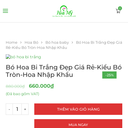
0
Home
Hoa Bó
Bó hoa baby
Bó Hoa Bi Trắng Đẹp Giá
Rẻ-Kiểu Bó Tròn-Hoa Nhập Khẩu
Bó Hoa Bi Trắng Đẹp Giá Rẻ-Kiểu Bó
Tròn-Hoa Nhập Khẩu
-25%
660.000
₫
880.000
₫
(Đã bao gồm VAT)
THÊM VÀO GIỎ HÀNG
MUA NGAY