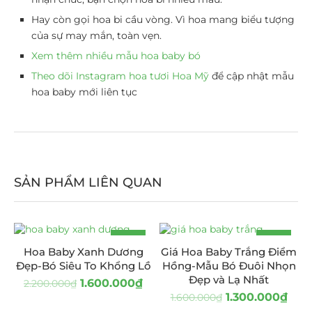
Hay còn gọi hoa bi cầu vòng. Vì hoa mang biểu tượng
của sự may mắn, toàn vẹn.
Xem thêm nhiều mẫu hoa baby bó
Theo dõi Instagram hoa tươi Hoa Mỹ
để cập nhật mẫu
hoa baby mới liên tục
SẢN PHẨM LIÊN QUAN
-27%
-19%
Hoa Baby Xanh Dương
Giá Hoa Baby Trắng Điểm
Đẹp-Bó Siêu To Khổng Lồ
Hồng-Mẫu Bó Đuôi Nhọn
Đẹp và Lạ Nhất
1.600.000
₫
2.200.000
₫
1.300.000
₫
1.600.000
₫