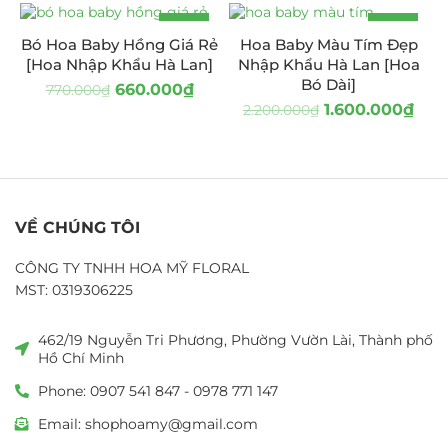
-14%
-27%
Bó Hoa Baby Hồng Giá Rẻ
Hoa Baby Màu Tím Đẹp
[Hoa Nhập Khẩu Hà Lan]
Nhập Khẩu Hà Lan [Hoa
Bó Dài]
660.000
₫
770.000
₫
1.600.000
₫
2.200.000
₫
VỀ CHÚNG TÔI
CÔNG TY TNHH HOA MỸ FLORAL
MST: 0319306225
462/19 Nguyễn Tri Phương, Phường Vườn Lài, Thành phố
Hồ Chí Minh
Phone: 0907 541 847 - 0978 771 147
Email: shophoamy@gmail.com