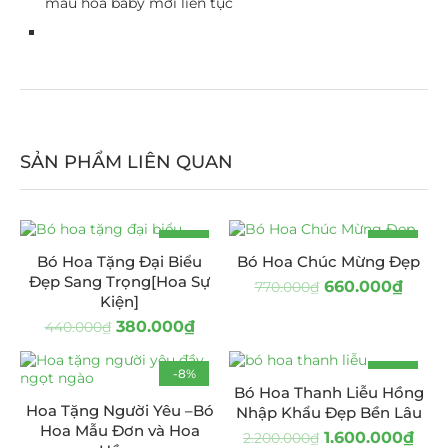
mẫu hoa baby mới liên tục
SẢN PHẨM LIÊN QUAN
-14%
-14%
Bó Hoa Tặng Đại Biểu
Bó Hoa Chúc Mừng Đẹp
Đẹp Sang Trọng[Hoa Sự
660.000
₫
770.000
₫
Kiện]
380.000
₫
440.000
₫
-8%
-27%
Bó Hoa Thanh Liễu Hồng
Hoa Tặng Người Yêu –Bó
Nhập Khẩu Đẹp Bền Lâu
Hoa Mẫu Đơn và Hoa
1.600.000
₫
2.200.000
₫