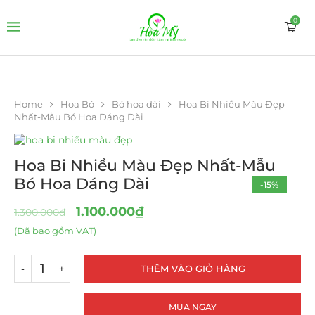
0
Home
Hoa Bó
Bó hoa dài
Hoa Bi Nhiều Màu Đẹp
Nhất-Mẫu Bó Hoa Dáng Dài
Hoa Bi Nhiều Màu Đẹp Nhất-Mẫu
Bó Hoa Dáng Dài
-15%
1.100.000
₫
1.300.000
₫
(Đã bao gồm VAT)
THÊM VÀO GIỎ HÀNG
MUA NGAY