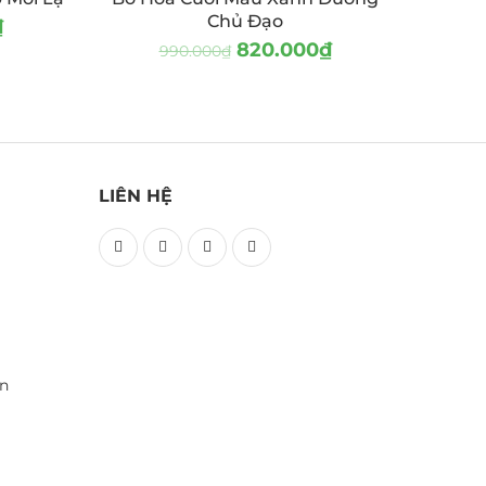
Chủ Đạo
₫
820.000
₫
990.000
₫
LIÊN HỆ
ền