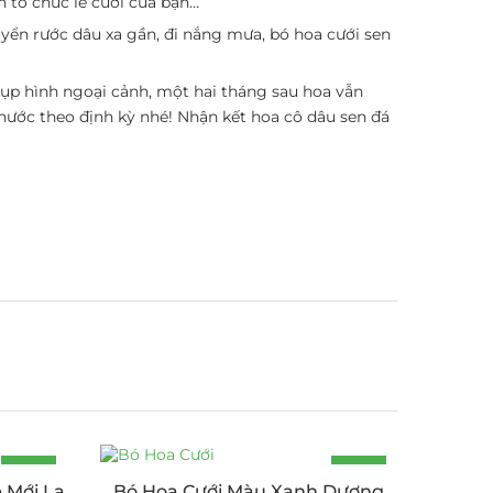
n tổ chức lễ cưới của bạn…
uyển rước dâu xa gần, đi nắng mưa, bó hoa cưới sen
hụp hình ngoại cảnh, một hai tháng sau hoa vẫn
nước theo định kỳ nhé! Nhận kết hoa cô dâu sen đá
-19%
-17%
 Mới Lạ
Bó Hoa Cưới Màu Xanh Dương