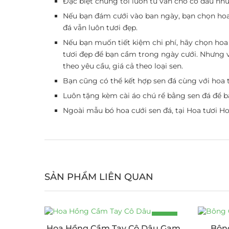
Đặc biệt chúng tôi luôn tư vấn cho cô dâu nhữ
Nếu bạn đám cưới vào ban ngày, bạn chọn hoa s
đá vẫn luôn tươi đẹp.
Nếu bạn muốn tiết kiệm chi phí, hãy chọn hoa
tươi đẹp để bạn cầm trong ngày cưới. Nhưng v
theo yêu cầu, giá cả theo loại sen.
Bạn cũng có thể kết hợp sen đá cùng với hoa 
Luôn tặng kèm cài áo chú rể bằng sen đá để b
Ngoài mẫu bó hoa cưới sen đá, tại Hoa tươi 
SẢN PHẨM LIÊN QUAN
-25%
Hoa Hồng Cầm Tay Cô Dâu Gam
Bôn