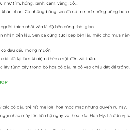
u như tím, hồng, xanh, cam, vàng, đỏ…
ng khác nhau. Có những bông sen đã nở to như những bông hoa 
 người thích nhất vẫn là độ bền cùng thời gian.
nhân bền lâu. Sen đá cũng tươi đẹp bền lâu mặc cho mưa nắng.
ác cô dâu đều mong muốn.
 cưới đá lại làm kỉ niệm thêm một đến vài tuần.
ệc lấy từng cây trong bó hoa cô dâu ra bỏ vào chậu đất để trồng
HOP
 các cô dâu trẻ rất mê loài hoa mộc mạc nhưng quyến rũ này.
gại nhấc máy lên liên hệ ngay với hoa tươi Hoa Mỹ. Là đơn vị l