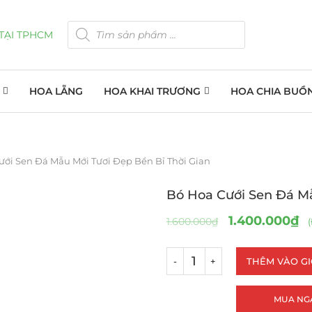
HOA LẴNG
HOA KHAI TRƯƠNG
HOA CHIA BUỒ
ưới Sen Đá Mẫu Mới Tươi Đẹp Bền Bỉ Thời Gian
Bó Hoa Cưới Sen Đá Mẫ
1.400.000
₫
1.600.000
₫
(
THÊM VÀO G
MUA NG