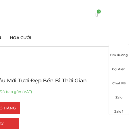
0
N
HOA CƯỚI
Tìm đường
Gọi điện
u Mới Tươi Đẹp Bền Bỉ Thời Gian
Chat FB
Đã bao gồm VAT)
Zalo
IỎ HÀNG
Zalo 1
AY