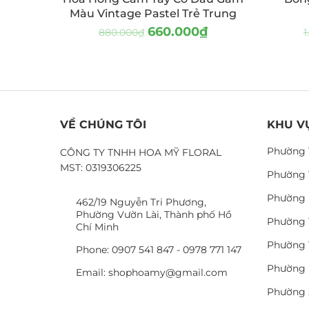
Màu Vintage Pastel Trẻ Trung
660.000
₫
880.000
₫
1
VỀ CHÚNG TÔI
KHU V
Phường 
CÔNG TY TNHH HOA MỸ FLORAL
MST: 0319306225
Phường 
Phường 
462/19 Nguyễn Tri Phương,
Phường Vườn Lài, Thành phố Hồ
Phường 
Chí Minh
Phường 
Phone: 0907 541 847 - 0978 771 147
Phường 
Email: shophoamy@gmail.com
Phường 