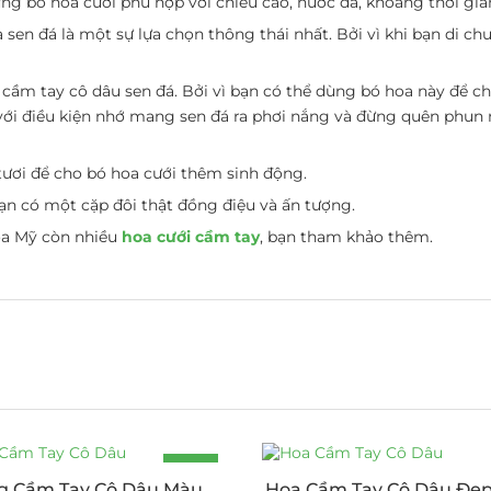
ng bó hoa cưới phù hợp với chiều cao, nước da, khoảng thời gia
en đá là một sự lựa chọn thông thái nhất. Bởi vì khi bạn di ch
 cầm tay cô dâu sen đá. Bởi vì bạn có thể dùng bó hoa này để c
ới điều kiện nhớ mang sen đá ra phơi nắng và đừng quên phun 
tươi để cho bó hoa cưới thêm sinh động.
ạn có một cặp đôi thật đồng điệu và ấn tượng.
Hoa Mỹ còn nhiều
hoa cưới cầm tay
, bạn tham khảo thêm.
-20%
g Cầm Tay Cô Dâu Màu
Hoa Cầm Tay Cô Dâu Đẹp