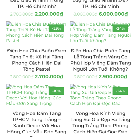
Đâu Giao Nhanh Trong
Lượng, Giao Nhanh 24/7
TP. Hồ Chí Minh?
TP. Hồ Chí Minh
2.200.000
₫
6.000.000
₫
2.700.000
₫
8.000.000
₫
-29%
-24%
Điện Hoa Chia Buồn Đám
Điện Hoa Chia Buồn Tang
Tang Thiết Kế Hai Tầng
Lễ Tông Trắng Vàng Có
Phong Cách Hiện Đại
Phù Hợp Viếng Đám Tang
Tông Pastel
Người Lớn Tuổi Không?
2.700.000
₫
2.900.000
₫
3.800.000
₫
3.800.000
₫
-18%
-24%
Vòng Hoa Đám Tang
Vòng Hoa Kính Viếng
TPHCM Tông Trắng –
Tang Sui Gia Đẹp Ba Tầng
Xanh Decor Với Hoa
Tông Trắng Theo Phong
Hồng, Cúc Mẫu Đơn Sang
Cách Hiện Đại Độc Đáo