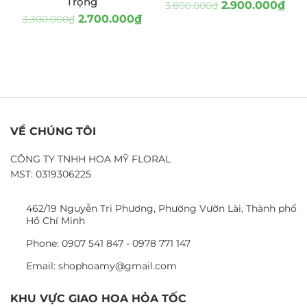
Trọng
2.900.000
₫
3.800.000
₫
2.700.000
₫
3.300.000
₫
VỀ CHÚNG TÔI
CÔNG TY TNHH HOA MỸ FLORAL
MST: 0319306225
462/19 Nguyễn Tri Phương, Phường Vườn Lài, Thành phố
Hồ Chí Minh
Phone: 0907 541 847 - 0978 771 147
Email: shophoamy@gmail.com
KHU VỰC GIAO HOA HỎA TỐC